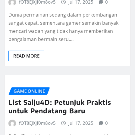
fOT8EJXjf0m8ov5
Jul 17, 2025
0
Dunia permainan sedang dalam perkembangan
sangat cepat, sementara gamer semakin banyak
mencari wadah yang tidak hanya memberikan
pengalaman bermain seru,…
READ MORE
GAME ONLINE
List Salju4D: Petunjuk Praktis
untuk Pendatang Baru
fOT8EJXjf0m8ov5
Jul 17, 2025
0