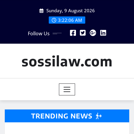
Skip
Sunday, 9 August 2026
to
content
3:22:07 AM
Follow Us
sossilaw.com
TRENDING NEWS