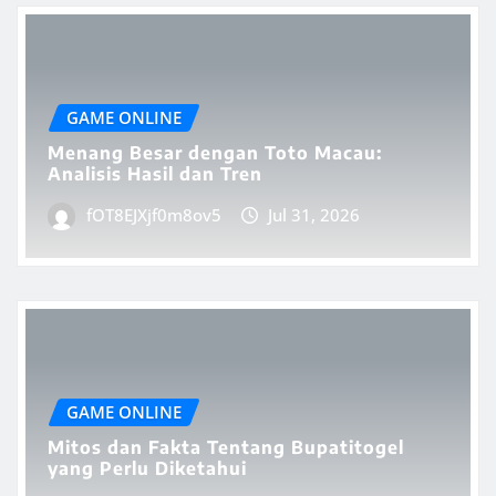
GAME ONLINE
Menang Besar dengan Toto Macau:
Analisis Hasil dan Tren
fOT8EJXjf0m8ov5
Jul 31, 2026
GAME ONLINE
Mitos dan Fakta Tentang Bupatitogel
yang Perlu Diketahui