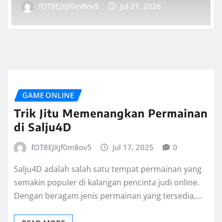
fOT8EJXjf0m8ov5
Jul 27, 2026
GAME ONLINE
Trik Jitu Memenangkan Permainan
di Salju4D
fOT8EJXjf0m8ov5
Jul 17, 2025
0
Salju4D adalah salah satu tempat permainan yang
semakin populer di kalangan pencinta judi online.
Dengan beragam jenis permainan yang tersedia,…