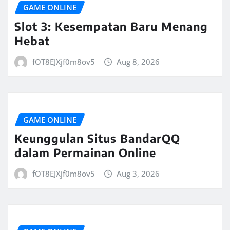
GAME ONLINE
Slot 3: Kesempatan Baru Menang
Hebat
fOT8EJXjf0m8ov5
Aug 8, 2026
GAME ONLINE
Keunggulan Situs BandarQQ
dalam Permainan Online
fOT8EJXjf0m8ov5
Aug 3, 2026