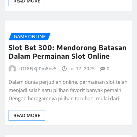
READ MORE
GAME ONLINE
Slot Bet 300: Mendorong Batasan
Dalam Permainan Slot Online
fOT8EJXjf0m8ov5
Jul 17, 2025
0
Dalam dunia perjudian online, permainan slot telah
menjadi salah satu pilihan favorit banyak pemain.
Dengan beragamnya pilihan taruhan, mulai dari…
READ MORE