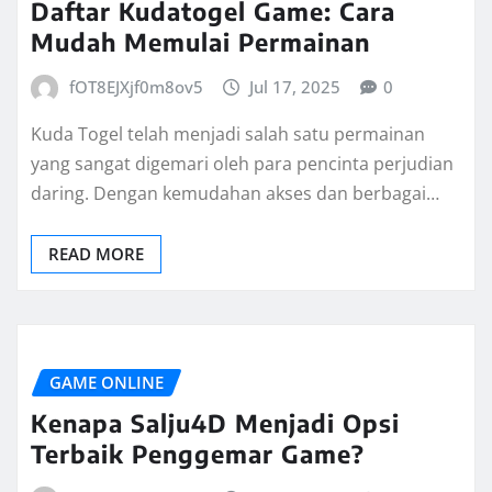
Daftar Kudatogel Game: Cara
Mudah Memulai Permainan
fOT8EJXjf0m8ov5
Jul 17, 2025
0
Kuda Togel telah menjadi salah satu permainan
yang sangat digemari oleh para pencinta perjudian
daring. Dengan kemudahan akses dan berbagai…
READ MORE
GAME ONLINE
Kenapa Salju4D Menjadi Opsi
Terbaik Penggemar Game?