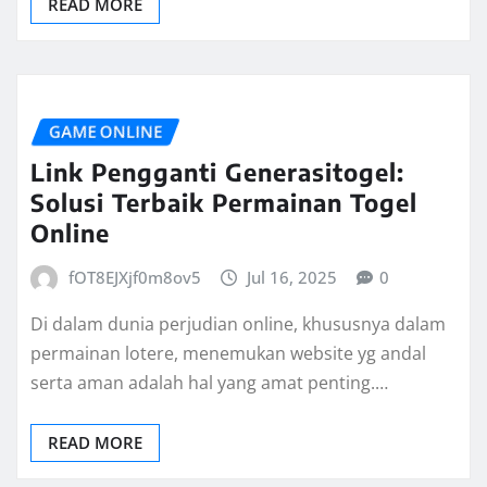
READ MORE
GAME ONLINE
Link Pengganti Generasitogel:
Solusi Terbaik Permainan Togel
Online
fOT8EJXjf0m8ov5
Jul 16, 2025
0
Di dalam dunia perjudian online, khususnya dalam
permainan lotere, menemukan website yg andal
serta aman adalah hal yang amat penting.…
READ MORE