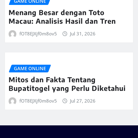
GAME ONLINE
Menang Besar dengan Toto
Macau: Analisis Hasil dan Tren
fOT8EJXjf0m8ov5
Jul 31, 2026
GAME ONLINE
Mitos dan Fakta Tentang
Bupatitogel yang Perlu Diketahui
fOT8EJXjf0m8ov5
Jul 27, 2026