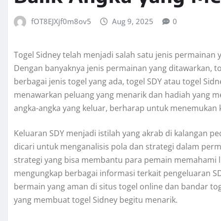
fOT8EJXjf0m8ov5
Aug 9, 2025
0
Togel Sidney telah menjadi salah satu jenis permainan 
Dengan banyaknya jenis permainan yang ditawarkan, tog
berbagai jenis togel yang ada, togel SDY atau togel Sid
menawarkan peluang yang menarik dan hadiah yang men
angka-angka yang keluar, berharap untuk menemukan
Keluaran SDY menjadi istilah yang akrab di kalangan pec
dicari untuk menganalisis pola dan strategi dalam perma
strategi yang bisa membantu para pemain memahami leb
mengungkap berbagai informasi terkait pengeluaran SD
bermain yang aman di situs togel online dan bandar toge
yang membuat togel Sidney begitu menarik.