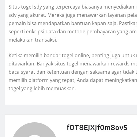
Situs togel sdy yang terpercaya biasanya menyediakan
sdy yang akurat. Mereka juga menawarkan layanan pel
pemain bisa mendapatkan bantuan kapan saja. Pastikan
seperti enkripsi data dan metode pembayaran yang ama
melakukan transaksi.
Ketika memilih bandar togel online, penting juga unt
ditawarkan. Banyak situs togel menawarkan rewards m
baca syarat dan ketentuan dengan saksama agar tidak 
memilih platform yang tepat, Anda dapat meningkatk
togel yang lebih memuaskan.
fOT8EJXjf0m8ov5