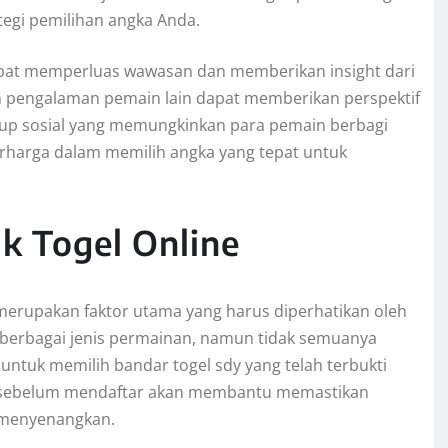
tegi pemilihan angka Anda.
apat memperluas wawasan dan memberikan insight dari
an pengalaman pemain lain dapat memberikan perspektif
grup sosial yang memungkinkan para pemain berbagi
berharga dalam memilih angka yang tepat untuk
k Togel Online
merupakan faktor utama yang harus diperhatikan oleh
 berbagai jenis permainan, namun tidak semuanya
 untuk memilih bandar togel sdy yang telah terbukti
set sebelum mendaftar akan membantu memastikan
 menyenangkan.