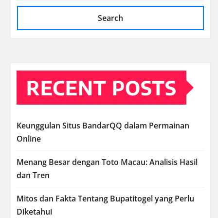
Search
RECENT POSTS
Keunggulan Situs BandarQQ dalam Permainan
Online
Menang Besar dengan Toto Macau: Analisis Hasil
dan Tren
Mitos dan Fakta Tentang Bupatitogel yang Perlu
Diketahui