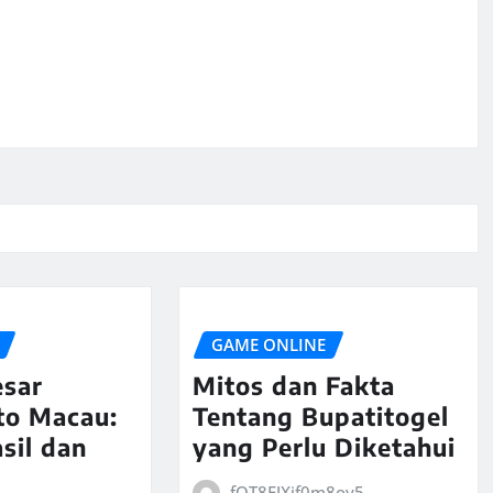
GAME ONLINE
sar
Mitos dan Fakta
to Macau:
Tentang Bupatitogel
asil dan
yang Perlu Diketahui
fOT8EJXjf0m8ov5