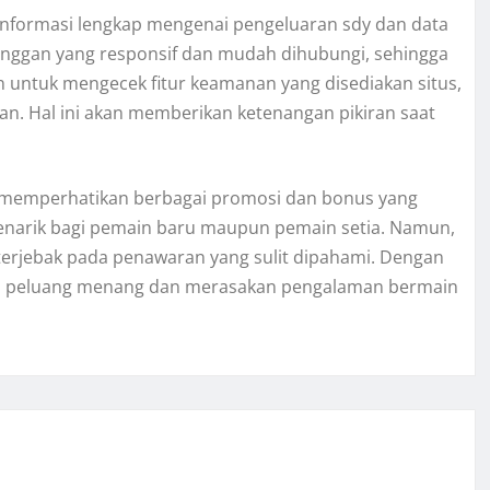
 informasi lengkap mengenai pengeluaran sdy dan data
anggan yang responsif dan mudah dihubungi, sehingga
 untuk mengecek fitur keamanan yang disediakan situs,
n. Hal ini akan memberikan ketenangan pikiran saat
uk memperhatikan berbagai promosi dan bonus yang
enarik bagi pemain baru maupun pemain setia. Namun,
terjebak pada penawaran yang sulit dipahami. Dengan
an peluang menang dan merasakan pengalaman bermain