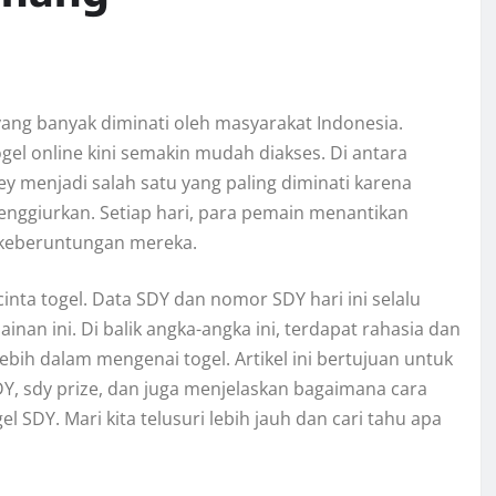
yang banyak diminati oleh masyarakat Indonesia.
el online kini semakin mudah diakses. Di antara
ney menjadi salah satu yang paling diminati karena
ggiurkan. Setiap hari, para pemain menantikan
 keberuntungan mereka.
inta togel. Data SDY dan nomor SDY hari ini selalu
inan ini. Di balik angka-angka ini, terdapat rahasia dan
ih dalam mengenai togel. Artikel ini bertujuan untuk
Y, sdy prize, dan juga menjelaskan bagaimana cara
l SDY. Mari kita telusuri lebih jauh dan cari tahu apa