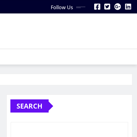
Follow Us
SEARCH