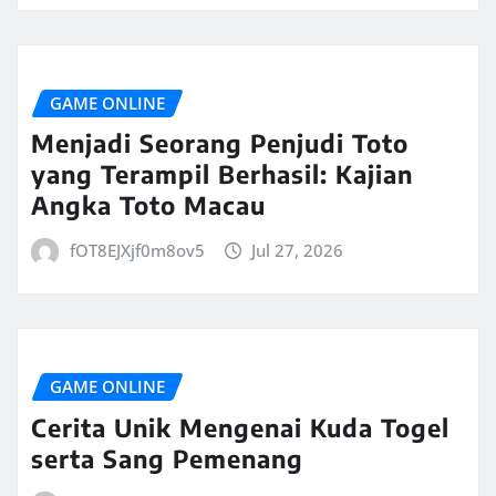
GAME ONLINE
Menjadi Seorang Penjudi Toto
yang Terampil Berhasil: Kajian
Angka Toto Macau
fOT8EJXjf0m8ov5
Jul 27, 2026
GAME ONLINE
Cerita Unik Mengenai Kuda Togel
serta Sang Pemenang