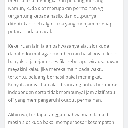
mereka bisa meningkatkan peluang menang.
Namun, kuda slot merupakan permainan yg
tergantung kepada nasib, dan outputnya
ditentukan oleh algoritma yang menjamin setiap
putaran adalah acak.
Kekeliruan lain ialah bahwasanya alat slot kuda
dapat diformat agar memberikan hasil positif lebih
banyak di jam-jam spesifik. Beberapa wirausahawan
meyakini kalau jika mereka main pada waktu
tertentu, peluang berhasil bakal meningkat.
Kenyataannya, tiap alat dirancang untuk beroperasi
independen serta tidak mempunyai jam aktif atau
off yang mempengaruhi output permainan.
Akhirnya, terdapat anggap bahwa main lama di
mesin slot kuda bakal memperbesar kesempatan