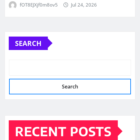
fOT8EJXjf0m8ov5
Jul 24, 2026
SEARCH
Search
RECENT POSTS