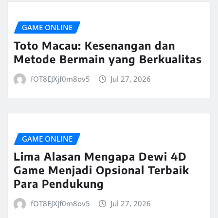
GAME ONLINE
Toto Macau: Kesenangan dan
Metode Bermain yang Berkualitas
fOT8EJXjf0m8ov5
Jul 27, 2026
GAME ONLINE
Lima Alasan Mengapa Dewi 4D
Game Menjadi Opsional Terbaik
Para Pendukung
fOT8EJXjf0m8ov5
Jul 27, 2026