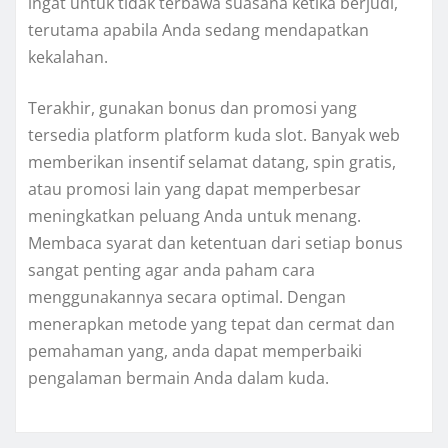
ingat untuk tidak terbawa suasana ketika berjudi,
terutama apabila Anda sedang mendapatkan
kekalahan.
Terakhir, gunakan bonus dan promosi yang
tersedia platform platform kuda slot. Banyak web
memberikan insentif selamat datang, spin gratis,
atau promosi lain yang dapat memperbesar
meningkatkan peluang Anda untuk menang.
Membaca syarat dan ketentuan dari setiap bonus
sangat penting agar anda paham cara
menggunakannya secara optimal. Dengan
menerapkan metode yang tepat dan cermat dan
pemahaman yang, anda dapat memperbaiki
pengalaman bermain Anda dalam kuda.