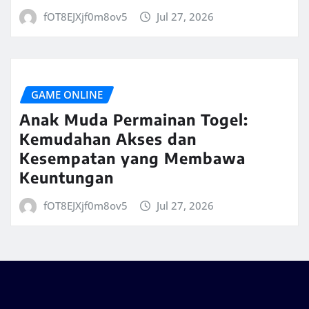
fOT8EJXjf0m8ov5
Jul 27, 2026
GAME ONLINE
Anak Muda Permainan Togel:
Kemudahan Akses dan
Kesempatan yang Membawa
Keuntungan
fOT8EJXjf0m8ov5
Jul 27, 2026