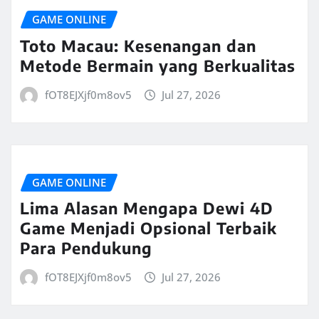
GAME ONLINE
Toto Macau: Kesenangan dan
Metode Bermain yang Berkualitas
fOT8EJXjf0m8ov5
Jul 27, 2026
GAME ONLINE
Lima Alasan Mengapa Dewi 4D
Game Menjadi Opsional Terbaik
Para Pendukung
fOT8EJXjf0m8ov5
Jul 27, 2026