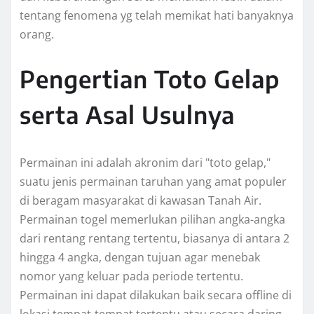
tentang fenomena yg telah memikat hati banyaknya
orang.
Pengertian Toto Gelap
serta Asal Usulnya
Permainan ini adalah akronim dari "toto gelap,"
suatu jenis permainan taruhan yang amat populer
di beragam masyarakat di kawasan Tanah Air.
Permainan togel memerlukan pilihan angka-angka
dari rentang rentang tertentu, biasanya di antara 2
hingga 4 angka, dengan tujuan agar menebak
nomor yang keluar pada periode tertentu.
Permainan ini dapat dilakukan baik secara offline di
lokasi tempat-tempat tertentu atau secara daring