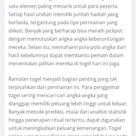
satu elemen paling menarik untuk para peserta.
Setiap hasil undian memiliki jumlah hadiah yang
berbeda, tergantung pada tipe permainan yang
diikuti. Banyak yang berharap bisa meraih jackpot
dengan memutuskan angka-angka keberuntungan
mereka. Selain itu, memahami pola-pola angka dari
hasil sebelumnya dapat membantu pemain dalam
menentukan pilihan mereka di togel hari ini juga.
Ramalan togel menjadi bagian penting yang tak
terpisahkan dari permainan ini. Para penggemar
togel sering mencari-cari angka-angka yang
dianggap memiliki peluang lebih tinggi untuk keluar.
Banyak metode prediksi, mulai dari analisis statistik
hingga penerapan ritual tertentu, dapat digunakan
untuk meningkatkan peluang kemenangan. Togel