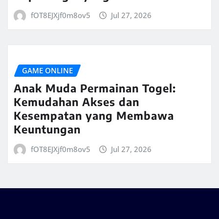
fOT8EJXjf0m8ov5
Jul 27, 2026
GAME ONLINE
Anak Muda Permainan Togel:
Kemudahan Akses dan
Kesempatan yang Membawa
Keuntungan
fOT8EJXjf0m8ov5
Jul 27, 2026