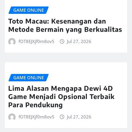
GAME ONLINE
Toto Macau: Kesenangan dan
Metode Bermain yang Berkualitas
fOT8EJXjf0m8ov5
Jul 27, 2026
GAME ONLINE
Lima Alasan Mengapa Dewi 4D
Game Menjadi Opsional Terbaik
Para Pendukung
fOT8EJXjf0m8ov5
Jul 27, 2026