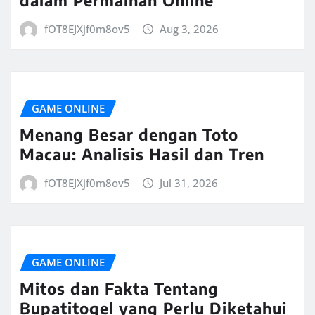
dalam Permainan Online
fOT8EJXjf0m8ov5
Aug 3, 2026
GAME ONLINE
Menang Besar dengan Toto
Macau: Analisis Hasil dan Tren
fOT8EJXjf0m8ov5
Jul 31, 2026
GAME ONLINE
Mitos dan Fakta Tentang
Bupatitogel yang Perlu Diketahui