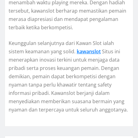
menambah waktu playing mereka. Dengan hadiah
tersebut, kawanslot berharap memastikan pemain
merasa diapresiasi dan mendapat pengalaman
terbaik ketika berkompetisi.
Keunggulan selanjutnya dari Kawan Slot ialah
sistem keamanan yang solid.
kawanslot
Situs ini
menerapkan inovasi terkini untuk menjaga data
pribadi serta proses keuangan pemain. Dengan
demikian, pemain dapat berkompetisi dengan
nyaman tanpa perlu khawatir tentang safety
informasi pribadi. Kawanslot berjanji dalam
menyediakan memberikan suasana bermain yang
nyaman dan terpercaya untuk seluruh anggotanya.