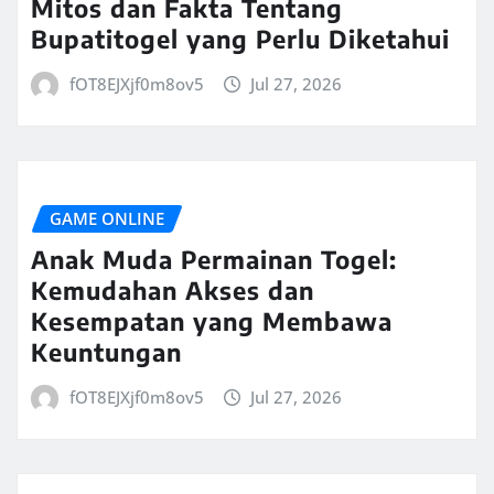
Mitos dan Fakta Tentang
Bupatitogel yang Perlu Diketahui
fOT8EJXjf0m8ov5
Jul 27, 2026
GAME ONLINE
Anak Muda Permainan Togel:
Kemudahan Akses dan
Kesempatan yang Membawa
Keuntungan
fOT8EJXjf0m8ov5
Jul 27, 2026