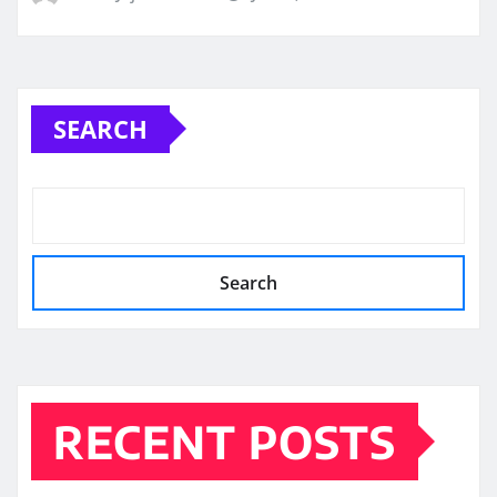
SEARCH
Search
RECENT POSTS