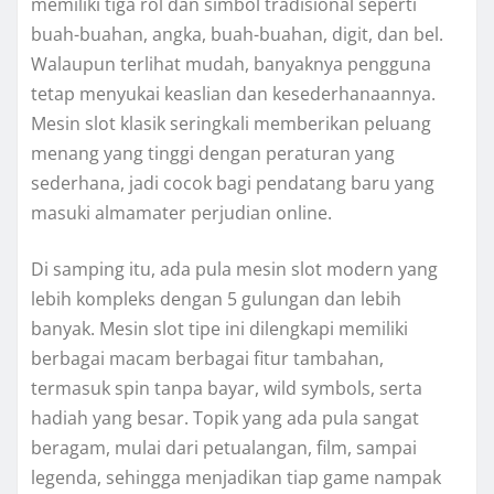
memiliki tiga rol dan simbol tradisional seperti
buah-buahan, angka, buah-buahan, digit, dan bel.
Walaupun terlihat mudah, banyaknya pengguna
tetap menyukai keaslian dan kesederhanaannya.
Mesin slot klasik seringkali memberikan peluang
menang yang tinggi dengan peraturan yang
sederhana, jadi cocok bagi pendatang baru yang
masuki almamater perjudian online.
Di samping itu, ada pula mesin slot modern yang
lebih kompleks dengan 5 gulungan dan lebih
banyak. Mesin slot tipe ini dilengkapi memiliki
berbagai macam berbagai fitur tambahan,
termasuk spin tanpa bayar, wild symbols, serta
hadiah yang besar. Topik yang ada pula sangat
beragam, mulai dari petualangan, film, sampai
legenda, sehingga menjadikan tiap game nampak