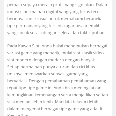
pemain supaya meraih profit yang signifikan. Dalam
industri permainan digital yang yang terus terus
berinovasi ini krusial untuk memahami beraneka
tipe permainan yang tersedia agar bisa memilih
yang cocok serasi dengan selera dan taktik pribadi.
Pada Kawan Slot, Anda bakal menemukan berbagai
variasi game yang menarik, mulai slot klasik video
slot modern dengan modern dengan banyak.
Setiap permainan punya aturan dan ciri khas
uniknya, menawarkan sensasi game yang
bervariasi. Dengan pemahaman pemahaman yang
tepat tipe-tipe game ini Anda bisa meningkatkan
kemungkinan kemenangan serta menjadikan setiap
sesi menjadi lebih lebih. Mari kita telusuri lebih
dalam mengenai berbagai tipe game yang ada di
Kawan Slot.