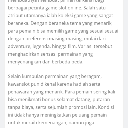
berbagai pecinta game slot online. Salah satu
atribut utamanya ialah koleksi game yang sangat
beraneka. Dengan beraneka tema yang menarik,
para pemain bisa memilih game yang sesuai sesuai
dengan preferensi masing-masing, mulai dari
adventure, legenda, hingga film. Variasi tersebut
menghadirkan sensasi permainan yang
menyenangkan dan berbeda-beda.
Selain kumpulan permainan yang beragam,
kawanslot pun dikenal karena hadiah serta
penawaran yang menarik. Para pemain sering kali
bisa menikmati bonus selamat datang, putaran
tanpa biaya, serta sejumlah promosi lain. Kondisi
ini tidak hanya meningkatkan peluang pemain
untuk meraih kemenangan, namun juga