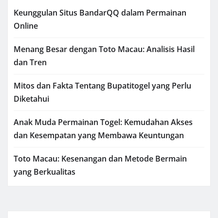
Keunggulan Situs BandarQQ dalam Permainan
Online
Menang Besar dengan Toto Macau: Analisis Hasil
dan Tren
Mitos dan Fakta Tentang Bupatitogel yang Perlu
Diketahui
Anak Muda Permainan Togel: Kemudahan Akses
dan Kesempatan yang Membawa Keuntungan
Toto Macau: Kesenangan dan Metode Bermain
yang Berkualitas