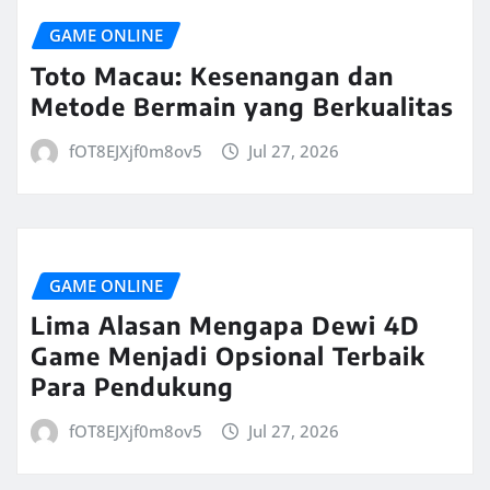
GAME ONLINE
Toto Macau: Kesenangan dan
Metode Bermain yang Berkualitas
fOT8EJXjf0m8ov5
Jul 27, 2026
GAME ONLINE
Lima Alasan Mengapa Dewi 4D
Game Menjadi Opsional Terbaik
Para Pendukung
fOT8EJXjf0m8ov5
Jul 27, 2026