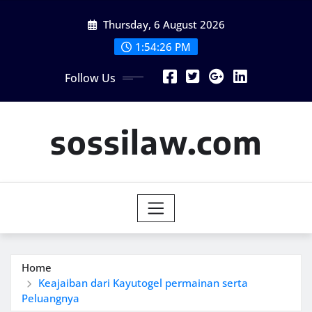
Skip
Thursday, 6 August 2026
to
content
1:54:27 PM
Follow Us
sossilaw.com
Home
Keajaiban dari Kayutogel permainan serta
Peluangnya