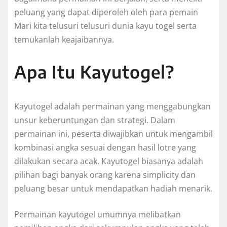
peluang yang dapat diperoleh oleh para pemain
Mari kita telusuri telusuri dunia kayu togel serta
temukanlah keajaibannya.
Apa Itu Kayutogel?
Kayutogel adalah permainan yang menggabungkan
unsur keberuntungan dan strategi. Dalam
permainan ini, peserta diwajibkan untuk mengambil
kombinasi angka sesuai dengan hasil lotre yang
dilakukan secara acak. Kayutogel biasanya adalah
pilihan bagi banyak orang karena simplicity dan
peluang besar untuk mendapatkan hadiah menarik.
Permainan kayutogel umumnya melibatkan