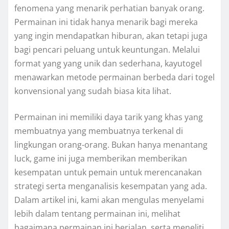
fenomena yang menarik perhatian banyak orang.
Permainan ini tidak hanya menarik bagi mereka
yang ingin mendapatkan hiburan, akan tetapi juga
bagi pencari peluang untuk keuntungan. Melalui
format yang yang unik dan sederhana, kayutogel
menawarkan metode permainan berbeda dari togel
konvensional yang sudah biasa kita lihat.
Permainan ini memiliki daya tarik yang khas yang
membuatnya yang membuatnya terkenal di
lingkungan orang-orang. Bukan hanya menantang
luck, game ini juga memberikan memberikan
kesempatan untuk pemain untuk merencanakan
strategi serta menganalisis kesempatan yang ada.
Dalam artikel ini, kami akan mengulas menyelami
lebih dalam tentang permainan ini, melihat
bagaimana permainan ini berjalan, serta meneliti