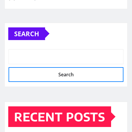
SEARCH
Search
RECENT POSTS