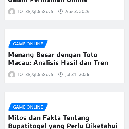
fOT8EJXjf0m8ov5
Aug 3, 2026
GAME ONLINE
Menang Besar dengan Toto
Macau: Analisis Hasil dan Tren
fOT8EJXjf0m8ov5
Jul 31, 2026
GAME ONLINE
Mitos dan Fakta Tentang
Bupatitogel yang Perlu Diketahui