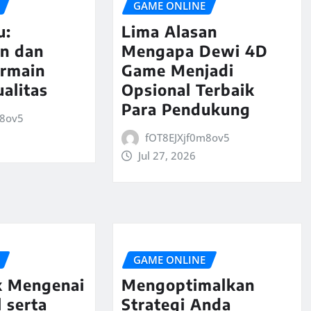
GAME ONLINE
u:
Lima Alasan
n dan
Mengapa Dewi 4D
rmain
Game Menjadi
alitas
Opsional Terbaik
Para Pendukung
m8ov5
fOT8EJXjf0m8ov5
Jul 27, 2026
GAME ONLINE
k Mengenai
Mengoptimalkan
 serta
Strategi Anda