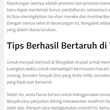
Keuntungan lainnya adalah promosi dan promosi menari
baru dapat menikmati bonus pendaftaran, sementara 
ini bisa meningkatkan taruhan mereka dan memberika
Dengan semua seluruh keuntungan ini, Wargabet adal
yang dalam dunia taruhan.
Tips Berhasil Bertaruh d
Untuk menjadi berhasil di Wargabet, krusial untuk m
Luangkan waktu untuk mempelajari bermacam-macam t
masing. Semakin banyak ilmu yang Anda miliki, semak
yang bijak saat bertaruh.
Selain itu, anda harus berani untuk menggunakan bon
Banyak situs perjudian daring menawarkan mukhrim be
telah ada. Dengan cara menggunakan insentif ini, ka