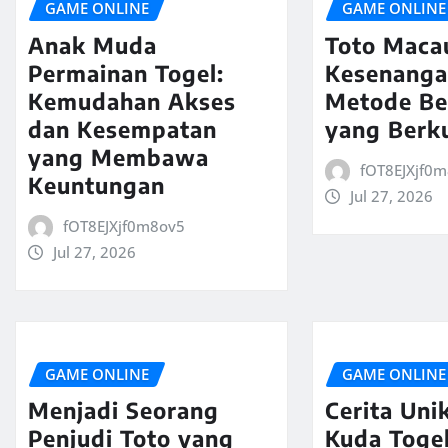
GAME ONLINE
GAME ONLINE
Anak Muda
Toto Maca
Permainan Togel:
Kesenanga
Kemudahan Akses
Metode Be
dan Kesempatan
yang Berku
yang Membawa
fOT8EJXjf0
Keuntungan
Jul 27, 2026
fOT8EJXjf0m8ov5
Jul 27, 2026
GAME ONLINE
GAME ONLINE
Menjadi Seorang
Cerita Uni
Penjudi Toto yang
Kuda Togel