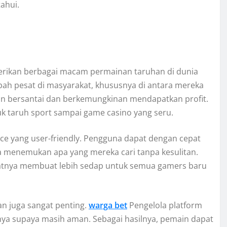
ahui.
erikan berbagai macam permainan taruhan di dunia
bah pesat di masyarakat, khususnya di antara mereka
n bersantai dan berkemungkinan mendapatkan profit.
k taruh sport sampai game casino yang seru.
ace yang user-friendly. Pengguna dapat dengan cepat
ta menemukan apa yang mereka cari tanpa kesulitan.
uatnya membuat lebih sedap untuk semua gamers baru
n juga sangat penting.
warga bet
Pengelola platform
nya supaya masih aman. Sebagai hasilnya, pemain dapat