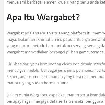
menyelami berbagai elemen krusial yang perlu anda ket
Apa Itu Wargabet?
Wargabet adalah sebuah situs yang platform itu memb
maya. Dalam terakhir tahun ini, popularitasnya bertam
yang mencari metode baru untuk bersenang-senang da
Wargabet menyediakan berbagai pilihan game, termasu
Ciri khas dari yaitu kemudahan akses dan desain interf
menavigasi melalui berbagai jenis jenis permainan ser
Selain , ada promo serta hadiah yang tersedia, memb
maupun yang sudah bermain lama.
Dalam dunia Wargabet, aspek keamanan serta keandala
berupaya agar menjaga data serta transaksi pengguna