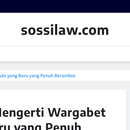
sossilaw.com
ula yang Baru yang Penuh Berambisi
Mengerti Wargabet
ru yang Penuh