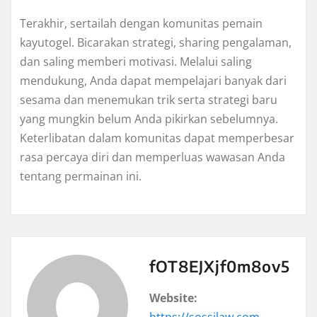
Terakhir, sertailah dengan komunitas pemain
kayutogel. Bicarakan strategi, sharing pengalaman,
dan saling memberi motivasi. Melalui saling
mendukung, Anda dapat mempelajari banyak dari
sesama dan menemukan trik serta strategi baru
yang mungkin belum Anda pikirkan sebelumnya.
Keterlibatan dalam komunitas dapat memperbesar
rasa percaya diri dan memperluas wawasan Anda
tentang permainan ini.
fOT8EJXjf0m8ov5
Website:
https://sossilaw.com