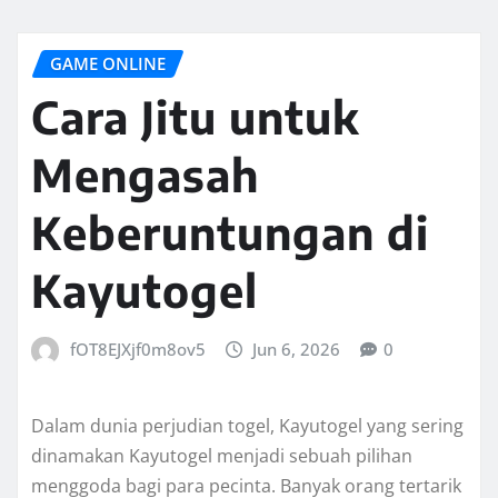
GAME ONLINE
Cara Jitu untuk
Mengasah
Keberuntungan di
Kayutogel
fOT8EJXjf0m8ov5
Jun 6, 2026
0
Dalam dunia perjudian togel, Kayutogel yang sering
dinamakan Kayutogel menjadi sebuah pilihan
menggoda bagi para pecinta. Banyak orang tertarik