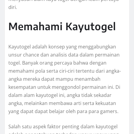
diri.
Memahami Kayutogel
Kayutogel adalah konsep yang menggabungkan
unsur chance dan analisis data dalam permainan
togel. Banyak orang percaya bahwa dengan
memahami pola serta ciri-ciri tertentu dari angka-
angka mereka dapat mampu menambah
kesempatan untuk menggondol permainan ini. Di
dalam alam kayutogel ini, angka tidak sekadar
angka, melainkan membawa arti serta kekuatan
yang dapat dapat belajar oleh para para gamers.
Salah satu aspek faktor penting dalam kayutogel