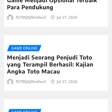
Game Menjadi Opsional Terbaik
Para Pendukung
fOT8EJXjf0m8ov5
Jul 27, 2026
GAME ONLINE
Menjadi Seorang Penjudi Toto
yang Terampil Berhasil: Kajian
Angka Toto Macau
fOT8EJXjf0m8ov5
Jul 27, 2026