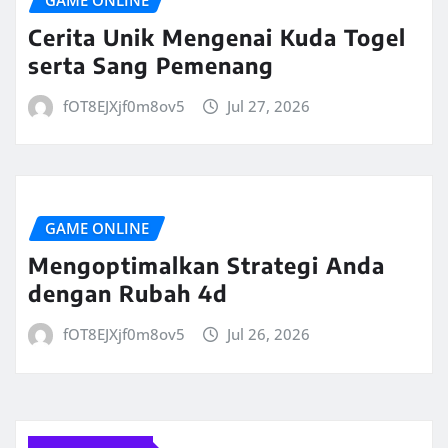
GAME ONLINE
Cerita Unik Mengenai Kuda Togel
serta Sang Pemenang
fOT8EJXjf0m8ov5
Jul 27, 2026
GAME ONLINE
Mengoptimalkan Strategi Anda
dengan Rubah 4d
fOT8EJXjf0m8ov5
Jul 26, 2026