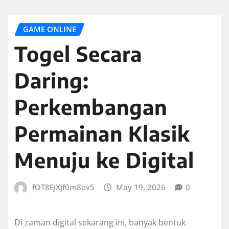
GAME ONLINE
Togel Secara
Daring:
Perkembangan
Permainan Klasik
Menuju ke Digital
fOT8EJXjf0m8ov5
May 19, 2026
0
Di zaman digital sekarang ini, banyak bentuk