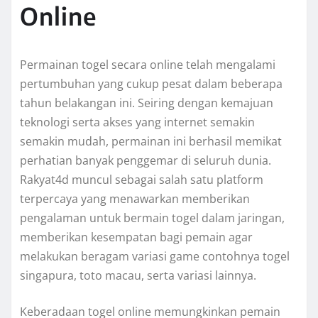
Online
Permainan togel secara online telah mengalami
pertumbuhan yang cukup pesat dalam beberapa
tahun belakangan ini. Seiring dengan kemajuan
teknologi serta akses yang internet semakin
semakin mudah, permainan ini berhasil memikat
perhatian banyak penggemar di seluruh dunia.
Rakyat4d muncul sebagai salah satu platform
terpercaya yang menawarkan memberikan
pengalaman untuk bermain togel dalam jaringan,
memberikan kesempatan bagi pemain agar
melakukan beragam variasi game contohnya togel
singapura, toto macau, serta variasi lainnya.
Keberadaan togel online memungkinkan pemain