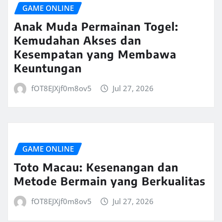
GAME ONLINE
Anak Muda Permainan Togel:
Kemudahan Akses dan
Kesempatan yang Membawa
Keuntungan
fOT8EJXjf0m8ov5
Jul 27, 2026
GAME ONLINE
Toto Macau: Kesenangan dan
Metode Bermain yang Berkualitas
fOT8EJXjf0m8ov5
Jul 27, 2026