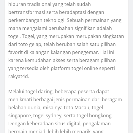
hiburan tradisional yang telah sudah
bertransformasi serta beradaptasi dengan
perkembangan teknologi. Sebuah permainan yang
mana mengalami perubahan signifikan adalah
togel. Togel, yang merupakan merupakan singkatan
dari toto gelap, telah berubah salah satu pilihan
favorit di kalangan kalangan penggemar. Hal ini
karena kemudahan akses serta beragam pilihan
yang tersedia oleh platform togel online seperti
rakyat4d.
Melalui togel daring, beberapa peserta dapat
menikmati berbagai jenis permainan dari beragam
belahan dunia, misalnya toto Macau, togel
singapore, togel sydney, serta togel hongkong.
Dengan keberadaan situs digital, pengalaman
bermain menjadi lebih lebih menarik, yang