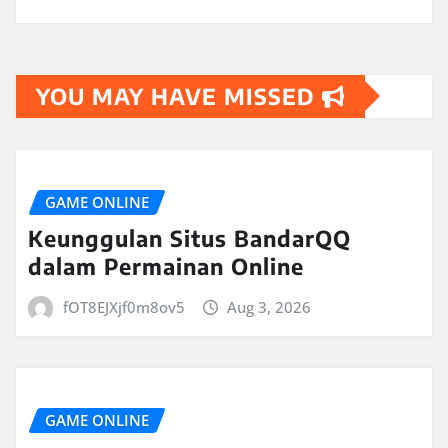
YOU MAY HAVE MISSED
GAME ONLINE
Keunggulan Situs BandarQQ
dalam Permainan Online
fOT8EJXjf0m8ov5
Aug 3, 2026
GAME ONLINE