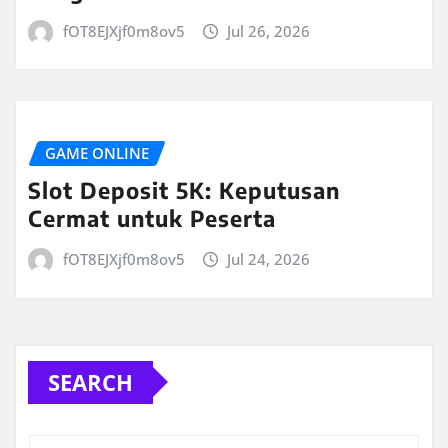
fOT8EJXjf0m8ov5
Jul 26, 2026
GAME ONLINE
Slot Deposit 5K: Keputusan
Cermat untuk Peserta
fOT8EJXjf0m8ov5
Jul 24, 2026
SEARCH