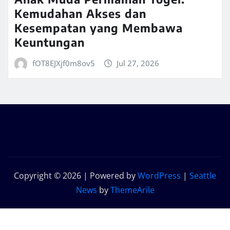
Kemudahan Akses dan
Kesempatan yang Membawa
Keuntungan
fOT8EJXjf0m8ov5
Jul 27, 2026
Copyright © 2026 | Powered by
WordPress
|
Seattle
News
by
ThemeArile