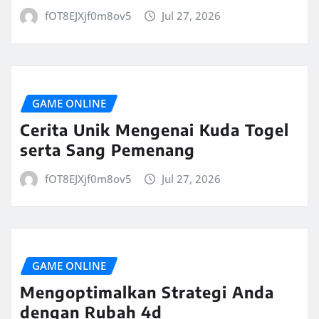
fOT8EJXjf0m8ov5
Jul 27, 2026
GAME ONLINE
Cerita Unik Mengenai Kuda Togel
serta Sang Pemenang
fOT8EJXjf0m8ov5
Jul 27, 2026
GAME ONLINE
Mengoptimalkan Strategi Anda
dengan Rubah 4d