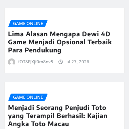
GAME ONLINE
Lima Alasan Mengapa Dewi 4D
Game Menjadi Opsional Terbaik
Para Pendukung
fOT8EJXjf0m8ov5
Jul 27, 2026
GAME ONLINE
Menjadi Seorang Penjudi Toto
yang Terampil Berhasil: Kajian
Angka Toto Macau