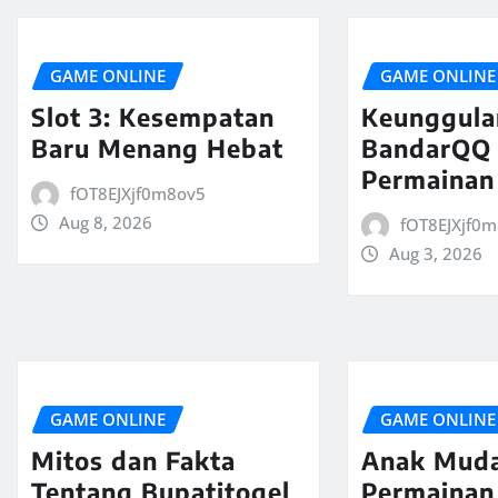
GAME ONLINE
GAME ONLINE
Slot 3: Kesempatan
Keunggula
Baru Menang Hebat
BandarQQ
Permainan
fOT8EJXjf0m8ov5
Aug 8, 2026
fOT8EJXjf0
Aug 3, 2026
GAME ONLINE
GAME ONLINE
Mitos dan Fakta
Anak Mud
Tentang Bupatitogel
Permainan 