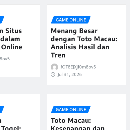
GAME ONLINE
n Situs
Menang Besar
 dalam
dengan Toto Macau:
 Online
Analisis Hasil dan
Tren
m8ov5
fOT8EJXjf0m8ov5
Jul 31, 2026
GAME ONLINE
a
Toto Macau:
Togel:
Kesenangan dan