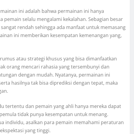
rmainan ini adalah bahwa permainan ini hanya
 pemain selalu mengalami kekalahan. Sebagian besar
sangat rendah sehingga ada manfaat untuk memasang
rmainan ini memberikan kesempatan kemenangan yang,
 rumus atau strategi khusus yang bisa dimanfaatkan
ak orang mencari rahasia yang tersembunyi dan
ntungan dengan mudah. Nyatanya, permainan ini
ta hasilnya tak bisa diprediksi dengan tepat, maka
gan.
idu tertentu dan pemain yang ahli hanya mereka dapat
a pemula tidak punya kesempatan untuk menang.
mua individu, asalkan para pemain memahami peraturan
kspektasi yang tinggi.