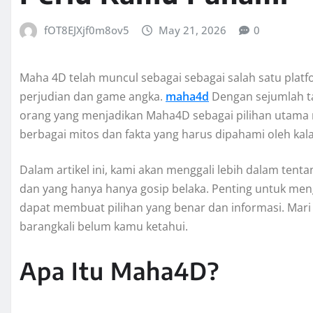
fOT8EJXjf0m8ov5
May 21, 2026
0
Maha 4D telah muncul sebagai sebagai salah satu plat
perjudian dan game angka.
maha4d
Dengan sejumlah t
orang yang menjadikan Maha4D sebagai pilihan utama me
berbagai mitos dan fakta yang harus dipahami oleh kala
Dalam artikel ini, kami akan menggali lebih dalam ten
dan yang hanya hanya gosip belaka. Penting untuk meng
dapat membuat pilihan yang benar dan informasi. Mari 
barangkali belum kamu ketahui.
Apa Itu Maha4D?