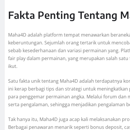
Fakta Penting Tentang 
Maha4D adalah platform tempat menawarkan beraneka 
keberuntungan. Sejumlah orang tertarik untuk menco
sebab kesederhanaan dan variasi permainan yang. Platf
fair play dalam permainan, yang merupakan salah sat
ikut.
Satu fakta unik tentang Maha4D adalah terdapatnya k
ini kerap berbagi tips dan strategi untuk meningkatk
para penggemar permainan angka. Melalui forum dan me
serta pengalaman, sehingga menjadikan pengalaman ber
Tak hanya itu, Maha4D juga acap kali melaksanakan pr
Berbagai penawaran menarik seperti bonus deposit, c