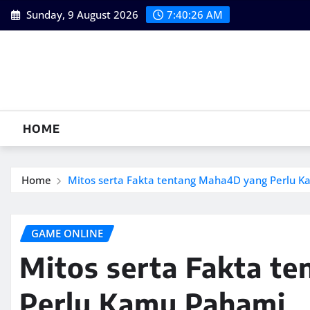
Skip
Sunday, 9 August 2026
7:40:27 AM
to
content
HOME
Home
Mitos serta Fakta tentang Maha4D yang Perlu 
GAME ONLINE
Mitos serta Fakta t
Perlu Kamu Pahami