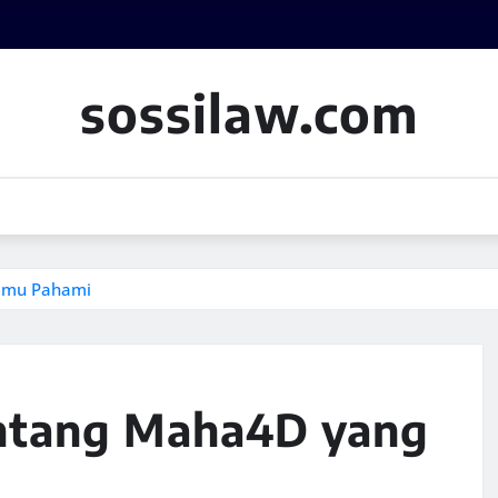
sossilaw.com
Kamu Pahami
entang Maha4D yang