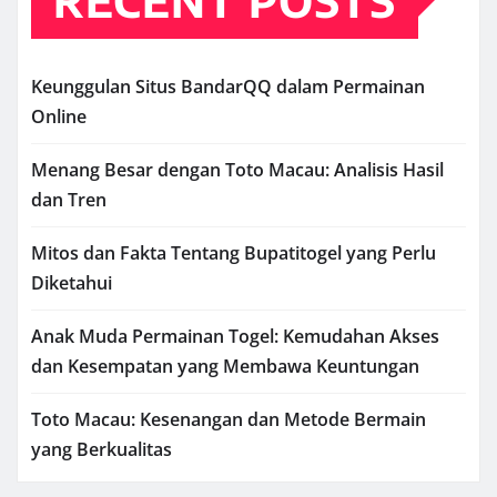
Keunggulan Situs BandarQQ dalam Permainan
Online
Menang Besar dengan Toto Macau: Analisis Hasil
dan Tren
Mitos dan Fakta Tentang Bupatitogel yang Perlu
Diketahui
Anak Muda Permainan Togel: Kemudahan Akses
dan Kesempatan yang Membawa Keuntungan
Toto Macau: Kesenangan dan Metode Bermain
yang Berkualitas