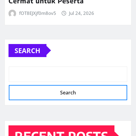
Cermat untuk Peserta
fOT8EJXjf0m8ov5
Jul 24, 2026
SEARCH
Search
RECENT POSTS