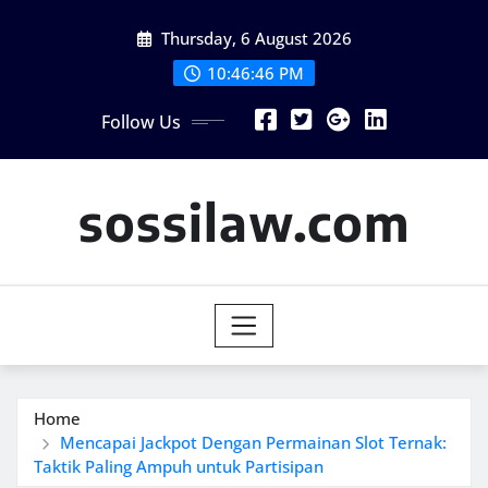
Skip
Thursday, 6 August 2026
to
content
10:46:47 PM
Follow Us
sossilaw.com
Home
Mencapai Jackpot Dengan Permainan Slot Ternak:
Taktik Paling Ampuh untuk Partisipan