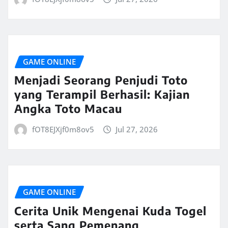
GAME ONLINE
Menjadi Seorang Penjudi Toto
yang Terampil Berhasil: Kajian
Angka Toto Macau
fOT8EJXjf0m8ov5
Jul 27, 2026
GAME ONLINE
Cerita Unik Mengenai Kuda Togel
serta Sang Pemenang