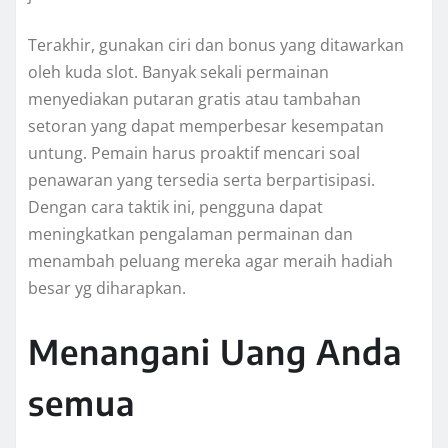
Terakhir, gunakan ciri dan bonus yang ditawarkan
oleh kuda slot. Banyak sekali permainan
menyediakan putaran gratis atau tambahan
setoran yang dapat memperbesar kesempatan
untung. Pemain harus proaktif mencari soal
penawaran yang tersedia serta berpartisipasi.
Dengan cara taktik ini, pengguna dapat
meningkatkan pengalaman permainan dan
menambah peluang mereka agar meraih hadiah
besar yg diharapkan.
Menangani Uang Anda
semua