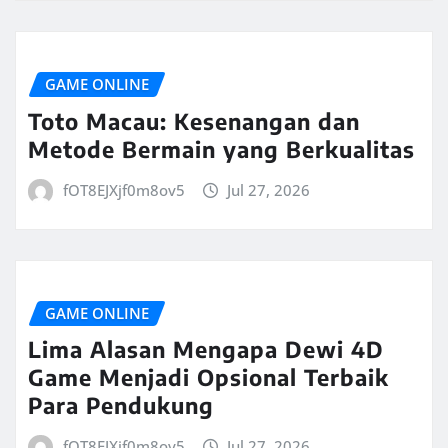
GAME ONLINE
Toto Macau: Kesenangan dan
Metode Bermain yang Berkualitas
fOT8EJXjf0m8ov5
Jul 27, 2026
GAME ONLINE
Lima Alasan Mengapa Dewi 4D
Game Menjadi Opsional Terbaik
Para Pendukung
fOT8EJXjf0m8ov5
Jul 27, 2026