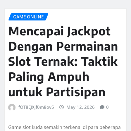
GAME ONLINE
Mencapai Jackpot
Dengan Permainan
Slot Ternak: Taktik
Paling Ampuh
untuk Partisipan
fOT8EJXjf0m8ov5
May 12, 2026
0
Game slot kuda semakin terkenal di para beberapa