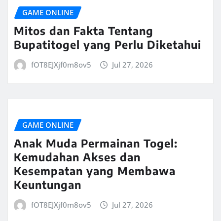
GAME ONLINE
Mitos dan Fakta Tentang
Bupatitogel yang Perlu Diketahui
fOT8EJXjf0m8ov5
Jul 27, 2026
GAME ONLINE
Anak Muda Permainan Togel:
Kemudahan Akses dan
Kesempatan yang Membawa
Keuntungan
fOT8EJXjf0m8ov5
Jul 27, 2026