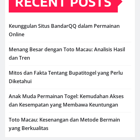
RECENT POSTS
Keunggulan Situs BandarQQ dalam Permainan
Online
Menang Besar dengan Toto Macau: Analisis Hasil
dan Tren
Mitos dan Fakta Tentang Bupatitogel yang Perlu
Diketahui
Anak Muda Permainan Togel: Kemudahan Akses
dan Kesempatan yang Membawa Keuntungan
Toto Macau: Kesenangan dan Metode Bermain
yang Berkualitas