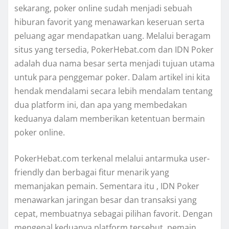
sekarang, poker online sudah menjadi sebuah
hiburan favorit yang menawarkan keseruan serta
peluang agar mendapatkan uang. Melalui beragam
situs yang tersedia, PokerHebat.com dan IDN Poker
adalah dua nama besar serta menjadi tujuan utama
untuk para penggemar poker. Dalam artikel ini kita
hendak mendalami secara lebih mendalam tentang
dua platform ini, dan apa yang membedakan
keduanya dalam memberikan ketentuan bermain
poker online.
PokerHebat.com terkenal melalui antarmuka user-
friendly dan berbagai fitur menarik yang
memanjakan pemain. Sementara itu , IDN Poker
menawarkan jaringan besar dan transaksi yang
cepat, membuatnya sebagai pilihan favorit. Dengan
mengenal keduanya platform tersebut, pemain