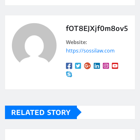
fOT8EJXjf0m8ov5
Website:
https://sossilaw.com
RELATED STORY