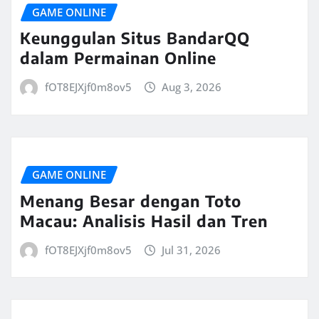
GAME ONLINE
Keunggulan Situs BandarQQ
dalam Permainan Online
fOT8EJXjf0m8ov5
Aug 3, 2026
GAME ONLINE
Menang Besar dengan Toto
Macau: Analisis Hasil dan Tren
fOT8EJXjf0m8ov5
Jul 31, 2026