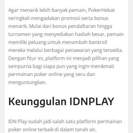
Agar menarik lebih banyak pemain, PokerHebat
seringkali mengadakan promosi serta bonus
menarik. Mulai dari bonus pendaftaran hingga
turnamen yang menyediakan hadiah besar, pemain
memiliki peluang untuk menambah bankroll
mereka melalui berbagai penawaran yang tersedia.
Dengan fitur ini, platform ini menjadi pilihan yang
sempurna bagi siapa pun yang ingin menikmati
permainan poker online yang seru dan
menguntungkan.
Keunggulan IDNPLAY
IDN Play sudah jadi salah satu platform permainan
poker online terbaik di dalam tanah air,