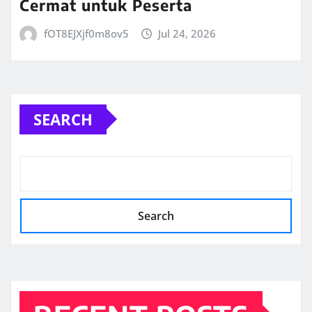
Cermat untuk Peserta
fOT8EJXjf0m8ov5
Jul 24, 2026
SEARCH
Search