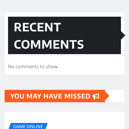
RECENT
COMMENTS
No comments to show.
YOU MAY HAVE MISSED
GAME ONLINE