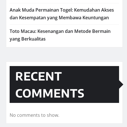
Anak Muda Permainan Togel: Kemudahan Akses
dan Kesempatan yang Membawa Keuntungan
Toto Macau: Kesenangan dan Metode Bermain
yang Berkualitas
RECENT
COMMENTS
No comments to show.