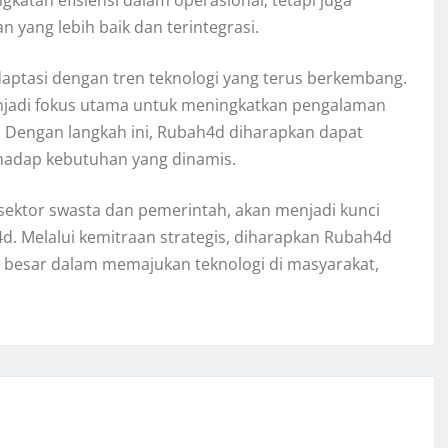
gkatan efisiensi dalam operasional, tetapi juga
 yang lebih baik dan terintegrasi.
ptasi dengan tren teknologi yang terus berkembang.
enjadi fokus utama untuk meningkatkan pengalaman
Dengan langkah ini, Rubah4d diharapkan dapat
rhadap kebutuhan yang dinamis.
 sektor swasta dan pemerintah, akan menjadi kunci
. Melalui kemitraan strategis, diharapkan Rubah4d
 besar dalam memajukan teknologi di masyarakat,