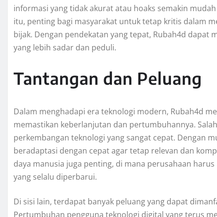
informasi yang tidak akurat atau hoaks semakin mudah 
itu, penting bagi masyarakat untuk tetap kritis dal
bijak. Dengan pendekatan yang tepat, Rubah4d dapat 
yang lebih sadar dan peduli.
Tantangan dan Peluang
Dalam menghadapi era teknologi modern, Rubah4d men
memastikan keberlanjutan dan pertumbuhannya. Salah
perkembangan teknologi yang sangat cepat. Dengan mun
beradaptasi dengan cepat agar tetap relevan dan kompet
daya manusia juga penting, di mana perusahaan harus
yang selalu diperbarui.
Di sisi lain, terdapat banyak peluang yang dapat diman
Pertumbuhan pengguna teknologi digital yang terus m