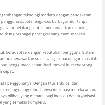
pengembangan teknologi modern dengan pendekatan
, pengguna dapat mengakses berbagai fitur tanpa
gai latar belakang, untuk memanfaatkan teknologi
d mendukung berbagai perangkat yang memudahkan
tuk beradaptasi dengan kebutuhan pengguna. Sistem
 mampu menawarkan solusi yang sesuai dengan masalah
upun penggunaan sehari-hari. Inovasi ini mendorong
h cepat.
ata penggunanya. Dengan fitur enkripsi dan
asa tenang mengetahui bahwa informasi mereka aman.
a pilihan yang menarik bagi individu dan organisasi
tal yang semakin kompleks.