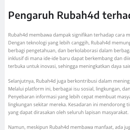
Pengaruh Rubah4d terha
Rubah4d membawa dampak signifikan terhadap cara ma
Dengan teknologi yang lebih canggih, Rubah4d memung
berbagi pengetahuan, dan berkolaborasi dalam berbagai
inklusif di mana ide-ide baru dapat berkembang dan di
terbuka untuk inovasi, sehingga meningkatkan daya sain
Selanjutnya, Rubah4d juga berkontribusi dalam mening
Melalui platform ini, berbagai isu sosial, lingkungan, da
Penyebaran informasi yang lebih cepat membuat masya
lingkungan sekitar mereka. Kesadaran ini mendorong ti
yang dapat dirasakan oleh seluruh lapisan masyarakat.
Namun, meskipun Rubah4d membawa manfaat, ada juga