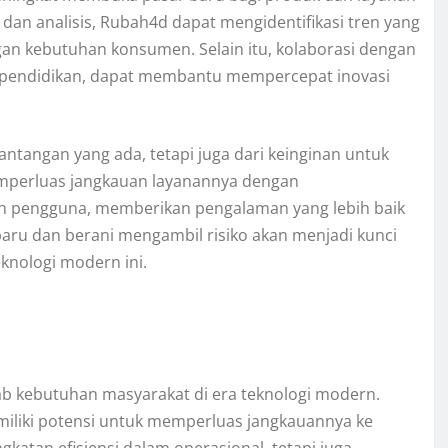
n analisis, Rubah4d dapat mengidentifikasi tren yang
gan kebutuhan konsumen. Selain itu, kolaborasi dengan
ga pendidikan, dapat membantu mempercepat inovasi
antangan yang ada, tetapi juga dari keinginan untuk
emperluas jangkauan layanannya dengan
ah pengguna, memberikan pengalaman yang lebih baik
aru dan berani mengambil risiko akan menjadi kunci
knologi modern ini.
b kebutuhan masyarakat di era teknologi modern.
iliki potensi untuk memperluas jangkauannya ke