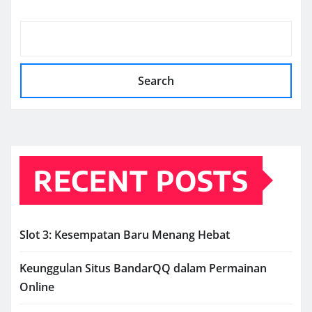
Search
RECENT POSTS
Slot 3: Kesempatan Baru Menang Hebat
Keunggulan Situs BandarQQ dalam Permainan
Online