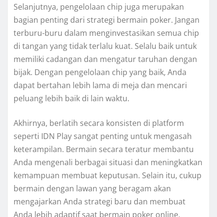
Selanjutnya, pengelolaan chip juga merupakan
bagian penting dari strategi bermain poker. Jangan
terburu-buru dalam menginvestasikan semua chip
di tangan yang tidak terlalu kuat. Selalu baik untuk
memiliki cadangan dan mengatur taruhan dengan
bijak. Dengan pengelolaan chip yang baik, Anda
dapat bertahan lebih lama di meja dan mencari
peluang lebih baik di lain waktu.
Akhirnya, berlatih secara konsisten di platform
seperti IDN Play sangat penting untuk mengasah
keterampilan. Bermain secara teratur membantu
Anda mengenali berbagai situasi dan meningkatkan
kemampuan membuat keputusan. Selain itu, cukup
bermain dengan lawan yang beragam akan
mengajarkan Anda strategi baru dan membuat
Anda lebih adaptif saat bermain poker online.