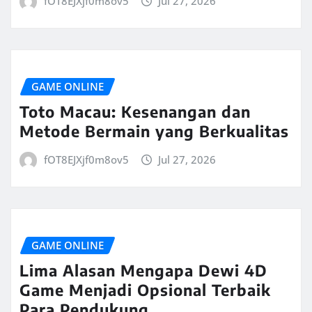
fOT8EJXjf0m8ov5
Jul 27, 2026
GAME ONLINE
Toto Macau: Kesenangan dan
Metode Bermain yang Berkualitas
fOT8EJXjf0m8ov5
Jul 27, 2026
GAME ONLINE
Lima Alasan Mengapa Dewi 4D
Game Menjadi Opsional Terbaik
Para Pendukung