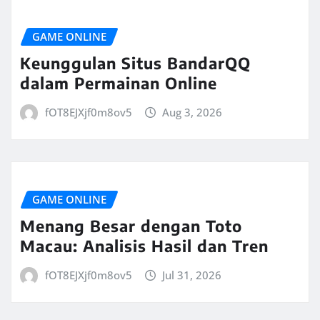
GAME ONLINE
Keunggulan Situs BandarQQ
dalam Permainan Online
fOT8EJXjf0m8ov5
Aug 3, 2026
GAME ONLINE
Menang Besar dengan Toto
Macau: Analisis Hasil dan Tren
fOT8EJXjf0m8ov5
Jul 31, 2026