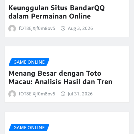
Keunggulan Situs BandarQQ
dalam Permainan Online
fOT8EJXjf0m8ov5
Aug 3, 2026
GAME ONLINE
Menang Besar dengan Toto
Macau: Analisis Hasil dan Tren
fOT8EJXjf0m8ov5
Jul 31, 2026
GAME ONLINE