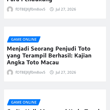
fOT8EJXjf0m8ov5
Jul 27, 2026
GAME ONLINE
Menjadi Seorang Penjudi Toto
yang Terampil Berhasil: Kajian
Angka Toto Macau
fOT8EJXjf0m8ov5
Jul 27, 2026
GAME ONLINE