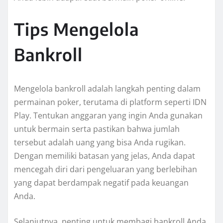
Tips Mengelola
Bankroll
Mengelola bankroll adalah langkah penting dalam
permainan poker, terutama di platform seperti IDN
Play. Tentukan anggaran yang ingin Anda gunakan
untuk bermain serta pastikan bahwa jumlah
tersebut adalah uang yang bisa Anda rugikan.
Dengan memiliki batasan yang jelas, Anda dapat
mencegah diri dari pengeluaran yang berlebihan
yang dapat berdampak negatif pada keuangan
Anda.
Selanjutnya, penting untuk membagi bankroll Anda