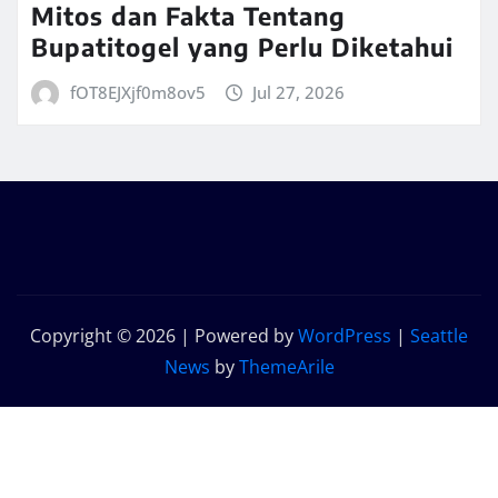
Mitos dan Fakta Tentang
Bupatitogel yang Perlu Diketahui
fOT8EJXjf0m8ov5
Jul 27, 2026
Copyright © 2026 | Powered by
WordPress
|
Seattle
News
by
ThemeArile