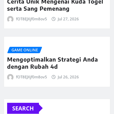
Cerita Unik Mengenai Kuda Togel
serta Sang Pemenang
fOT8EJXjf0m8ov5
Jul 27, 2026
GAME ONLINE
Mengoptimalkan Strategi Anda
dengan Rubah 4d
fOT8EJXjf0m8ov5
Jul 26, 2026
SEARCH