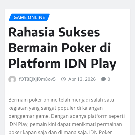
GAME ONLINE
Rahasia Sukses
Bermain Poker di
Platform IDN Play
fOT8EJXjf0m8ov5
Apr 13, 2026
0
Bermain poker online telah menjadi salah satu
kegiatan yang sangat populer di kalangan
penggemar game. Dengan adanya platform seperti
IDN Play, pemain kini dapat menikmati permainan
poker kapan saja dan di mana saja. IDN Poker