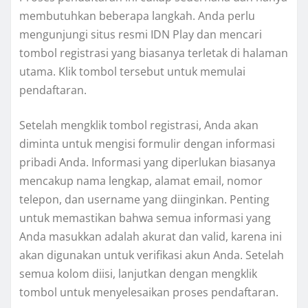
membutuhkan beberapa langkah. Anda perlu
mengunjungi situs resmi IDN Play dan mencari
tombol registrasi yang biasanya terletak di halaman
utama. Klik tombol tersebut untuk memulai
pendaftaran.
Setelah mengklik tombol registrasi, Anda akan
diminta untuk mengisi formulir dengan informasi
pribadi Anda. Informasi yang diperlukan biasanya
mencakup nama lengkap, alamat email, nomor
telepon, dan username yang diinginkan. Penting
untuk memastikan bahwa semua informasi yang
Anda masukkan adalah akurat dan valid, karena ini
akan digunakan untuk verifikasi akun Anda. Setelah
semua kolom diisi, lanjutkan dengan mengklik
tombol untuk menyelesaikan proses pendaftaran.