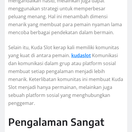
mengandalkan nasib, melainkan juga dapat
menggunakan strategi untuk memperbesar
peluang menang. Hal ini menambah dimensi
menarik yang membuat para pemain nyaman lama
mencoba berbagai pendekatan dalam bermain.
Selain itu, Kuda Slot kerap kali memiliki komunitas
yang kuat di antara pemain.
kudaslot
Komunikasi
dan komunikasi dalam grup atau platform sosial
membuat setiap pengalaman menjadi lebih
menarik. Keterlibatan komunitas ini membuat Kuda
Slot menjadi hanya permainan, melainkan juga
sebuah platform sosial yang menghubungkan
penggemar.
Pengalaman Sangat