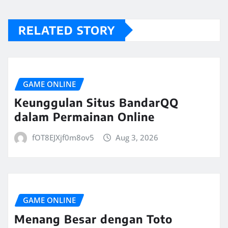
RELATED STORY
GAME ONLINE
Keunggulan Situs BandarQQ
dalam Permainan Online
fOT8EJXjf0m8ov5
Aug 3, 2026
GAME ONLINE
Menang Besar dengan Toto