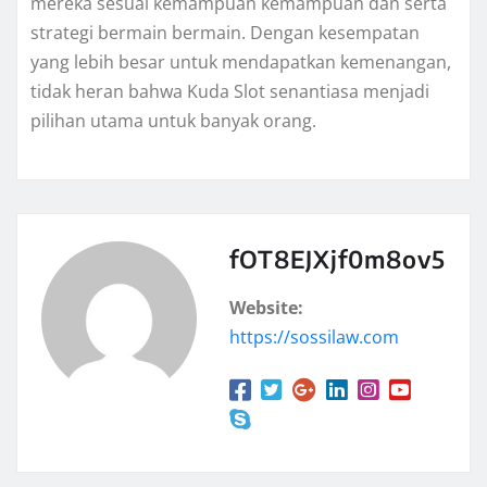
mereka sesuai kemampuan kemampuan dan serta
strategi bermain bermain. Dengan kesempatan
yang lebih besar untuk mendapatkan kemenangan,
tidak heran bahwa Kuda Slot senantiasa menjadi
pilihan utama untuk banyak orang.
fOT8EJXjf0m8ov5
Website:
https://sossilaw.com