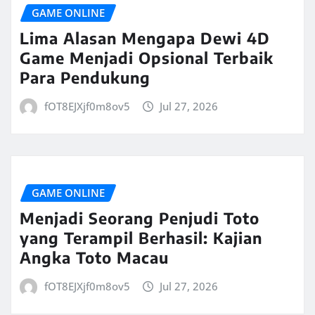
GAME ONLINE
Lima Alasan Mengapa Dewi 4D
Game Menjadi Opsional Terbaik
Para Pendukung
fOT8EJXjf0m8ov5
Jul 27, 2026
GAME ONLINE
Menjadi Seorang Penjudi Toto
yang Terampil Berhasil: Kajian
Angka Toto Macau
fOT8EJXjf0m8ov5
Jul 27, 2026