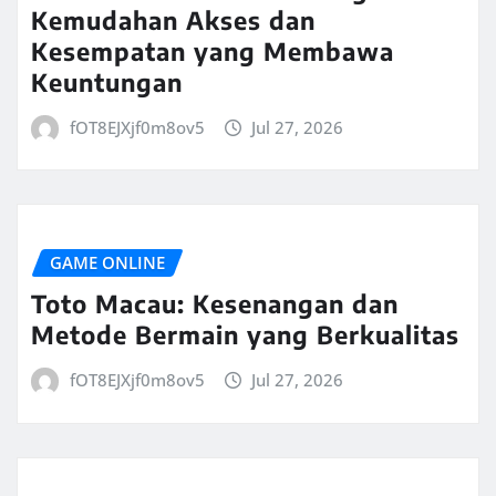
Kemudahan Akses dan
Kesempatan yang Membawa
Keuntungan
fOT8EJXjf0m8ov5
Jul 27, 2026
GAME ONLINE
Toto Macau: Kesenangan dan
Metode Bermain yang Berkualitas
fOT8EJXjf0m8ov5
Jul 27, 2026