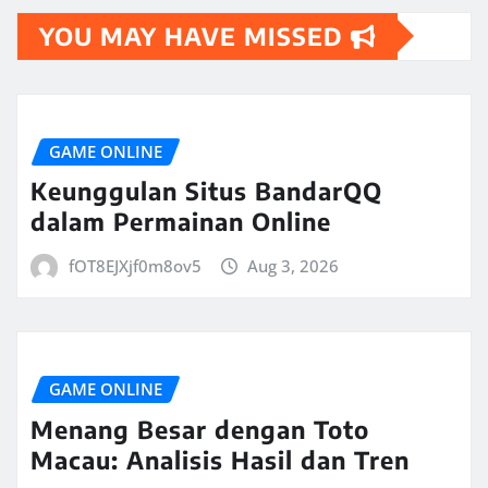
YOU MAY HAVE MISSED
GAME ONLINE
Keunggulan Situs BandarQQ
dalam Permainan Online
fOT8EJXjf0m8ov5
Aug 3, 2026
GAME ONLINE
Menang Besar dengan Toto
Macau: Analisis Hasil dan Tren