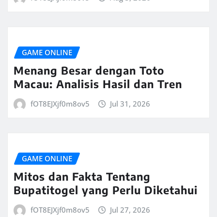
GAME ONLINE
Menang Besar dengan Toto
Macau: Analisis Hasil dan Tren
fOT8EJXjf0m8ov5
Jul 31, 2026
GAME ONLINE
Mitos dan Fakta Tentang
Bupatitogel yang Perlu Diketahui
fOT8EJXjf0m8ov5
Jul 27, 2026