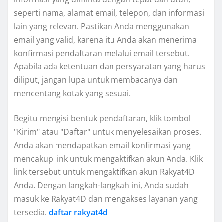
seperti nama, alamat email, telepon, dan informasi
lain yang relevan. Pastikan Anda menggunakan
email yang valid, karena itu Anda akan menerima
konfirmasi pendaftaran melalui email tersebut.
Apabila ada ketentuan dan persyaratan yang harus
diliput, jangan lupa untuk membacanya dan
mencentang kotak yang sesuai.
Begitu mengisi bentuk pendaftaran, klik tombol
"Kirim" atau "Daftar" untuk menyelesaikan proses.
Anda akan mendapatkan email konfirmasi yang
mencakup link untuk mengaktifkan akun Anda. Klik
link tersebut untuk mengaktifkan akun Rakyat4D
Anda. Dengan langkah-langkah ini, Anda sudah
masuk ke Rakyat4D dan mengakses layanan yang
tersedia.
daftar rakyat4d