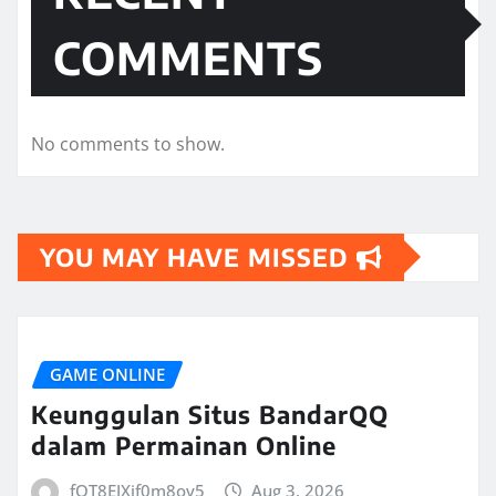
COMMENTS
No comments to show.
YOU MAY HAVE MISSED
GAME ONLINE
Keunggulan Situs BandarQQ
dalam Permainan Online
fOT8EJXjf0m8ov5
Aug 3, 2026