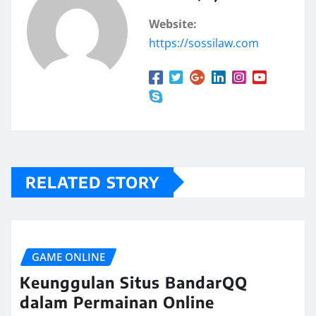
Website:
https://sossilaw.com
RELATED STORY
GAME ONLINE
Keunggulan Situs BandarQQ
dalam Permainan Online