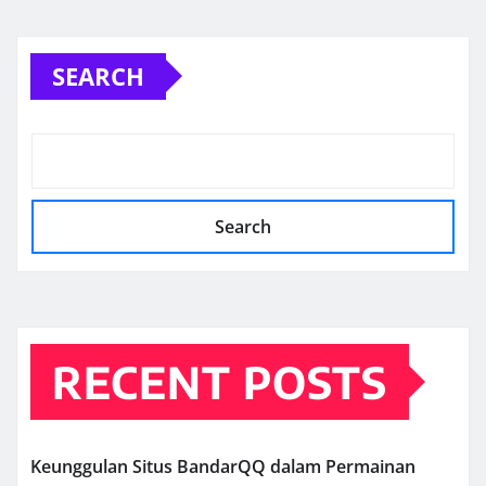
SEARCH
Search
RECENT POSTS
Keunggulan Situs BandarQQ dalam Permainan