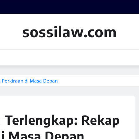
sossilaw.com
n Perkiraan di Masa Depan
 Terlengkap: Rekap
di Masa Depan