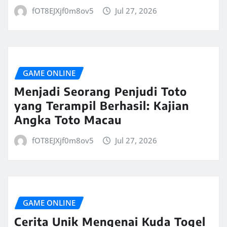
fOT8EJXjf0m8ov5
Jul 27, 2026
GAME ONLINE
Menjadi Seorang Penjudi Toto
yang Terampil Berhasil: Kajian
Angka Toto Macau
fOT8EJXjf0m8ov5
Jul 27, 2026
GAME ONLINE
Cerita Unik Mengenai Kuda Togel