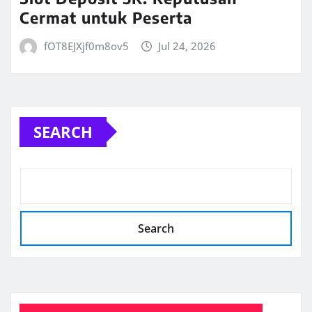
Cermat untuk Peserta
fOT8EJXjf0m8ov5
Jul 24, 2026
SEARCH
Search