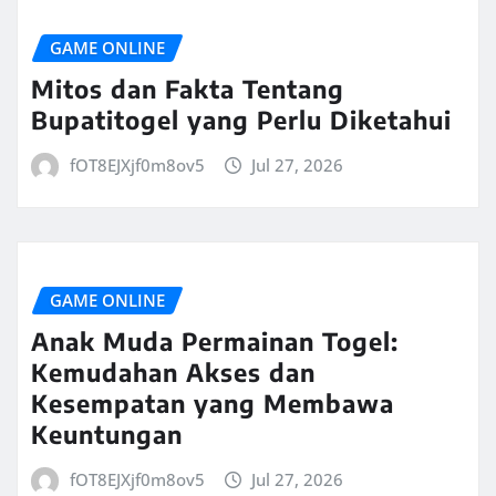
GAME ONLINE
Mitos dan Fakta Tentang
Bupatitogel yang Perlu Diketahui
fOT8EJXjf0m8ov5
Jul 27, 2026
GAME ONLINE
Anak Muda Permainan Togel:
Kemudahan Akses dan
Kesempatan yang Membawa
Keuntungan
fOT8EJXjf0m8ov5
Jul 27, 2026