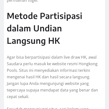
permainan togel.
Metode Partisipasi
dalam Undian
Langsung HK
Agar bisa berpartisipasi dalam live draw HK, awal
Saudara perlu masuk ke website resmi Hongkong
Pools. Situs ini menyediakan informasi terkini
mengenai hasil HK dan hasil secara langsung.
Jangan lupa Anda mengunjungi website yang
tepercaya supaya mendapat data yang benar dan
cepat sekali.
Sesudah mengunjungi situs, cari kolom yang