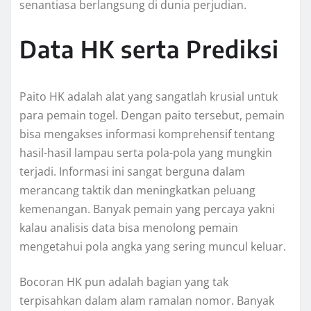
senantiasa berlangsung di dunia perjudian.
Data HK serta Prediksi
Paito HK adalah alat yang sangatlah krusial untuk
para pemain togel. Dengan paito tersebut, pemain
bisa mengakses informasi komprehensif tentang
hasil-hasil lampau serta pola-pola yang mungkin
terjadi. Informasi ini sangat berguna dalam
merancang taktik dan meningkatkan peluang
kemenangan. Banyak pemain yang percaya yakni
kalau analisis data bisa menolong pemain
mengetahui pola angka yang sering muncul keluar.
Bocoran HK pun adalah bagian yang tak
terpisahkan dalam alam ramalan nomor. Banyak