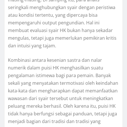
seringkali menghubungkan syair dengan peristiwa
atau kondisi tertentu, yang dipercaya bisa
mempengaruhi output pengundian. Hal ini
membuat evaluasi syair HK bukan hanya sekadar
mengulas, tetapi juga memerlukan pemikiran kritis
dan intuisi yang tajam.
Kombinasi antara kesenian sastra dan nalar
numerik dalam puisi HK menghasilkan suatu
pengalaman istimewa bagi para pemain. Banyak
sekali yang menyatakan termotivasi oleh keindahan
kata-kata dan mengharapkan dapat memanfaatkan
wawasan dari syair tersebut untuk meningkatkan
peluang mereka berhasil. Oleh karena itu, puisi HK
tidak hanya berfungsi sebagai panduan, tetapi juga
menjadi bagian dari tradisi dan tradisi yang