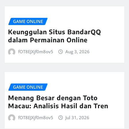
GAME ONLINE
Keunggulan Situs BandarQQ
dalam Permainan Online
fOT8EJXjf0m8ov5
Aug 3, 2026
GAME ONLINE
Menang Besar dengan Toto
Macau: Analisis Hasil dan Tren
fOT8EJXjf0m8ov5
Jul 31, 2026