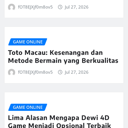
fOT8EJXjf0m8ov5
Jul 27, 2026
GAME ONLINE
Toto Macau: Kesenangan dan
Metode Bermain yang Berkualitas
fOT8EJXjf0m8ov5
Jul 27, 2026
GAME ONLINE
Lima Alasan Mengapa Dewi 4D
Game Menjadi Opsional Terbaik