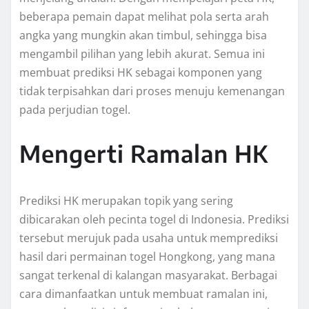
beberapa pemain dapat melihat pola serta arah
angka yang mungkin akan timbul, sehingga bisa
mengambil pilihan yang lebih akurat. Semua ini
membuat prediksi HK sebagai komponen yang
tidak terpisahkan dari proses menuju kemenangan
pada perjudian togel.
Mengerti Ramalan HK
Prediksi HK merupakan topik yang sering
dibicarakan oleh pecinta togel di Indonesia. Prediksi
tersebut merujuk pada usaha untuk memprediksi
hasil dari permainan togel Hongkong, yang mana
sangat terkenal di kalangan masyarakat. Berbagai
cara dimanfaatkan untuk membuat ramalan ini,