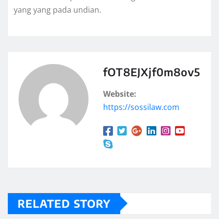
yang yang pada undian.
fOT8EJXjf0m8ov5
Website:
https://sossilaw.com
RELATED STORY