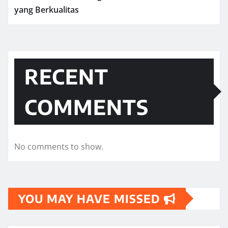
yang Berkualitas
RECENT
COMMENTS
No comments to show.
YOU MAY HAVE MISSED