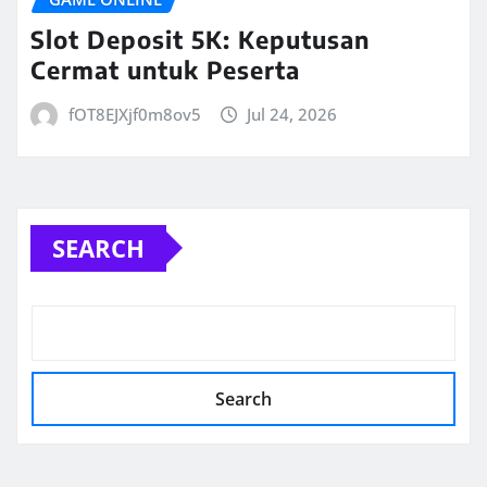
Slot Deposit 5K: Keputusan
Cermat untuk Peserta
fOT8EJXjf0m8ov5
Jul 24, 2026
SEARCH
Search