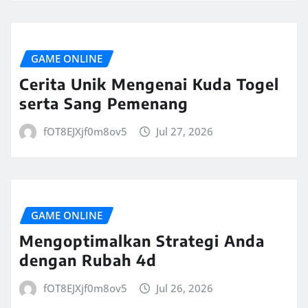
GAME ONLINE
Cerita Unik Mengenai Kuda Togel
serta Sang Pemenang
fOT8EJXjf0m8ov5
Jul 27, 2026
GAME ONLINE
Mengoptimalkan Strategi Anda
dengan Rubah 4d
fOT8EJXjf0m8ov5
Jul 26, 2026