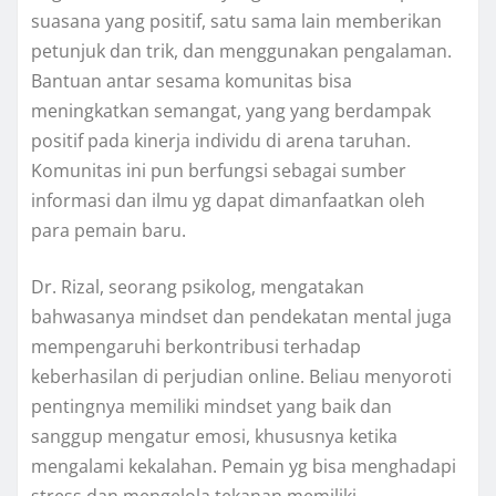
suasana yang positif, satu sama lain memberikan
petunjuk dan trik, dan menggunakan pengalaman.
Bantuan antar sesama komunitas bisa
meningkatkan semangat, yang yang berdampak
positif pada kinerja individu di arena taruhan.
Komunitas ini pun berfungsi sebagai sumber
informasi dan ilmu yg dapat dimanfaatkan oleh
para pemain baru.
Dr. Rizal, seorang psikolog, mengatakan
bahwasanya mindset dan pendekatan mental juga
mempengaruhi berkontribusi terhadap
keberhasilan di perjudian online. Beliau menyoroti
pentingnya memiliki mindset yang baik dan
sanggup mengatur emosi, khususnya ketika
mengalami kekalahan. Pemain yg bisa menghadapi
stress dan mengelola tekanan memiliki