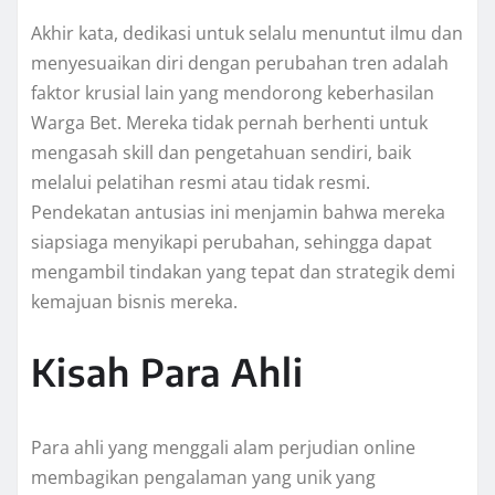
Akhir kata, dedikasi untuk selalu menuntut ilmu dan
menyesuaikan diri dengan perubahan tren adalah
faktor krusial lain yang mendorong keberhasilan
Warga Bet. Mereka tidak pernah berhenti untuk
mengasah skill dan pengetahuan sendiri, baik
melalui pelatihan resmi atau tidak resmi.
Pendekatan antusias ini menjamin bahwa mereka
siapsiaga menyikapi perubahan, sehingga dapat
mengambil tindakan yang tepat dan strategik demi
kemajuan bisnis mereka.
Kisah Para Ahli
Para ahli yang menggali alam perjudian online
membagikan pengalaman yang unik yang