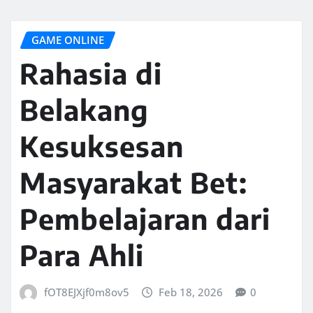
GAME ONLINE
Rahasia di
Belakang
Kesuksesan
Masyarakat Bet:
Pembelajaran dari
Para Ahli
fOT8EJXjf0m8ov5
Feb 18, 2026
0