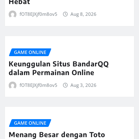
Hebat
fOT8EJXjf0m8ov5
Aug 8, 2026
GAME ONLINE
Keunggulan Situs BandarQQ
dalam Permainan Online
fOT8EJXjf0m8ov5
Aug 3, 2026
GAME ONLINE
Menang Besar dengan Toto