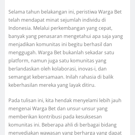
Selama tahun belakangan ini, peristiwa Warga Bet
telah mendapat minat sejumlah individu di
Indonesia. Melalui perkembangan yang cepat,
banyak yang penasaran mengetahui apa saja yang
menjadikan komunitas ini begitu berhasil dan
menggugah. Warga Bet bukanlah sekadar satu
platform, namun juga satu komunitas yang
berlandaskan oleh kolaborasi, inovas-i, dan
semangat kebersamaan. Inilah rahasia di balik
keberhasilan mereka yang layak ditiru.
Pada tulisan ini, kita hendak menyelami lebih jauh
mengenai Warga Bet dan unsur-unsur yang
memberikan kontribusi pada kesuksesan
komunitas ini. Beberapa ahli di berbagai bidang
menyediakan wawasan yang berharga yang dapat