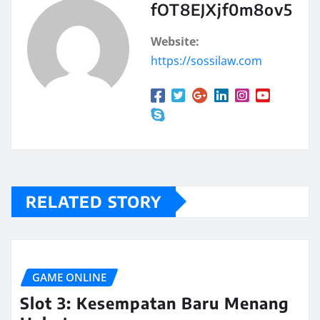
fOT8EJXjf0m8ov5
Website:
https://sossilaw.com
RELATED STORY
GAME ONLINE
Slot 3: Kesempatan Baru Menang