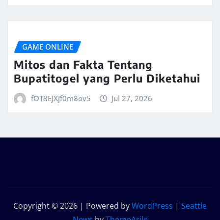
GAME ONLINE
Mitos dan Fakta Tentang
Bupatitogel yang Perlu Diketahui
fOT8EJXjf0m8ov5
Jul 27, 2026
Copyright © 2026 | Powered by
WordPress
|
Seattle
News
by
ThemeArile