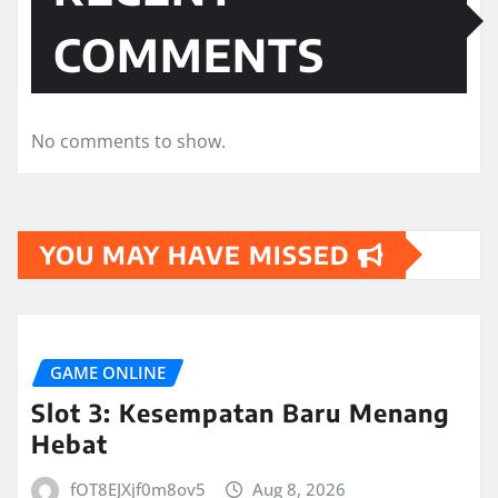
COMMENTS
No comments to show.
YOU MAY HAVE MISSED
GAME ONLINE
Slot 3: Kesempatan Baru Menang
Hebat
fOT8EJXjf0m8ov5
Aug 8, 2026