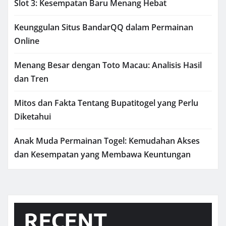
Slot 3: Kesempatan Baru Menang Hebat
Keunggulan Situs BandarQQ dalam Permainan
Online
Menang Besar dengan Toto Macau: Analisis Hasil
dan Tren
Mitos dan Fakta Tentang Bupatitogel yang Perlu
Diketahui
Anak Muda Permainan Togel: Kemudahan Akses
dan Kesempatan yang Membawa Keuntungan
RECENT