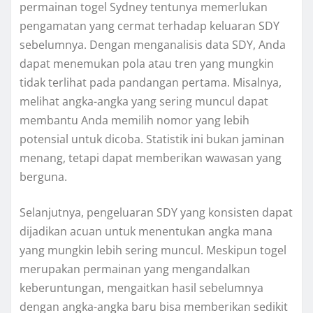
permainan togel Sydney tentunya memerlukan
pengamatan yang cermat terhadap keluaran SDY
sebelumnya. Dengan menganalisis data SDY, Anda
dapat menemukan pola atau tren yang mungkin
tidak terlihat pada pandangan pertama. Misalnya,
melihat angka-angka yang sering muncul dapat
membantu Anda memilih nomor yang lebih
potensial untuk dicoba. Statistik ini bukan jaminan
menang, tetapi dapat memberikan wawasan yang
berguna.
Selanjutnya, pengeluaran SDY yang konsisten dapat
dijadikan acuan untuk menentukan angka mana
yang mungkin lebih sering muncul. Meskipun togel
merupakan permainan yang mengandalkan
keberuntungan, mengaitkan hasil sebelumnya
dengan angka-angka baru bisa memberikan sedikit