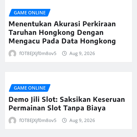
GAME ONLINE
Menentukan Akurasi Perkiraan
Taruhan Hongkong Dengan
Mengacu Pada Data Hongkong
fOT8EJXjf0m8ov5
Aug 9, 2026
GAME ONLINE
Demo Jili Slot: Saksikan Keseruan
Permainan Slot Tanpa Biaya
fOT8EJXjf0m8ov5
Aug 9, 2026