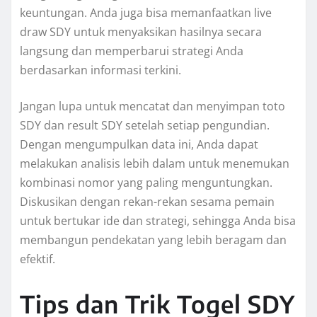
keuntungan. Anda juga bisa memanfaatkan live
draw SDY untuk menyaksikan hasilnya secara
langsung dan memperbarui strategi Anda
berdasarkan informasi terkini.
Jangan lupa untuk mencatat dan menyimpan toto
SDY dan result SDY setelah setiap pengundian.
Dengan mengumpulkan data ini, Anda dapat
melakukan analisis lebih dalam untuk menemukan
kombinasi nomor yang paling menguntungkan.
Diskusikan dengan rekan-rekan sesama pemain
untuk bertukar ide dan strategi, sehingga Anda bisa
membangun pendekatan yang lebih beragam dan
efektif.
Tips dan Trik Togel SDY