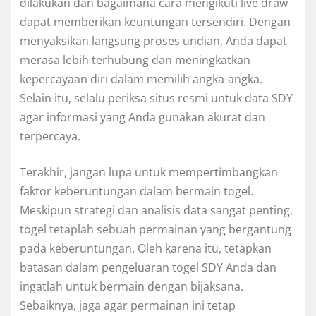
dilakukan dan bagaimana cara mengikuti live draw
dapat memberikan keuntungan tersendiri. Dengan
menyaksikan langsung proses undian, Anda dapat
merasa lebih terhubung dan meningkatkan
kepercayaan diri dalam memilih angka-angka.
Selain itu, selalu periksa situs resmi untuk data SDY
agar informasi yang Anda gunakan akurat dan
terpercaya.
Terakhir, jangan lupa untuk mempertimbangkan
faktor keberuntungan dalam bermain togel.
Meskipun strategi dan analisis data sangat penting,
togel tetaplah sebuah permainan yang bergantung
pada keberuntungan. Oleh karena itu, tetapkan
batasan dalam pengeluaran togel SDY Anda dan
ingatlah untuk bermain dengan bijaksana.
Sebaiknya, jaga agar permainan ini tetap