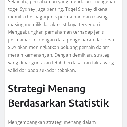
Selain itu, pemahaman yang mendalam mengenai
togel Sydney juga penting. Togel Sidney dikenal
memiliki berbagai jenis permainan dan masing-
masing memiliki karakteristiknya tersendiri.
Menggabungkan pemahaman terhadap jenis
permainan ini dengan data pengeluaran dan result
SDY akan meningkatkan peluang pemain dalam
meraih kemenangan. Dengan demikian, strategi
yang dibangun akan lebih berdasarkan fakta yang
valid daripada sekadar tebakan.
Strategi Menang
Berdasarkan Statistik
Mengembangkan strategi menang dalam