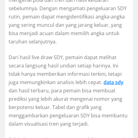
sebelumnya. Dengan mengamati pengeluaran SDY
rutin, pemain dapat mengidentifikasi angka-angka
yang sering muncul dan yang jarang keluar, yang
bisa menjadi acuan dalam memilih angka untuk
taruhan selanjutnya.
Dari hasil live draw SDY, pemain dapat melihat
secara langsung hasil undian setiap harinya. Ini
tidak hanya memberikan informasi terkini, tetapi
juga memungkinkan analisis lebih cepat.
data sdy
dan hasil terbaru, para pemain bisa membuat
prediksi yang lebih akurat mengenai nomor yang
berpotensi keluar. Tabel dan grafik yang
menggambarkan pengeluaran SDY bisa membantu
dalam visualisasi tren yang terjadi.