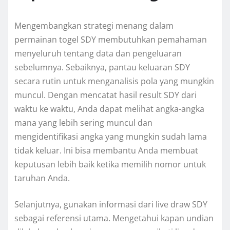
Mengembangkan strategi menang dalam
permainan togel SDY membutuhkan pemahaman
menyeluruh tentang data dan pengeluaran
sebelumnya. Sebaiknya, pantau keluaran SDY
secara rutin untuk menganalisis pola yang mungkin
muncul. Dengan mencatat hasil result SDY dari
waktu ke waktu, Anda dapat melihat angka-angka
mana yang lebih sering muncul dan
mengidentifikasi angka yang mungkin sudah lama
tidak keluar. Ini bisa membantu Anda membuat
keputusan lebih baik ketika memilih nomor untuk
taruhan Anda.
Selanjutnya, gunakan informasi dari live draw SDY
sebagai referensi utama. Mengetahui kapan undian