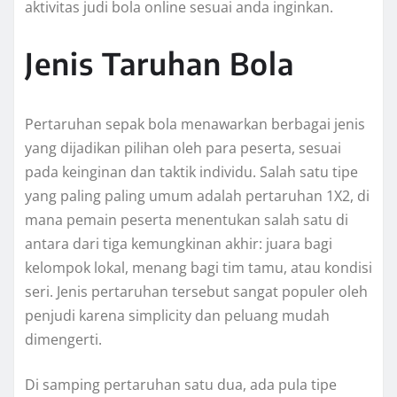
aktivitas judi bola online sesuai anda inginkan.
Jenis Taruhan Bola
Pertaruhan sepak bola menawarkan berbagai jenis
yang dijadikan pilihan oleh para peserta, sesuai
pada keinginan dan taktik individu. Salah satu tipe
yang paling paling umum adalah pertaruhan 1X2, di
mana pemain peserta menentukan salah satu di
antara dari tiga kemungkinan akhir: juara bagi
kelompok lokal, menang bagi tim tamu, atau kondisi
seri. Jenis pertaruhan tersebut sangat populer oleh
penjudi karena simplicity dan peluang mudah
dimengerti.
Di samping pertaruhan satu dua, ada pula tipe