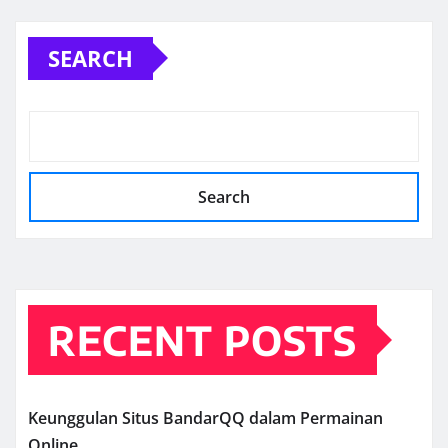
SEARCH
Search
RECENT POSTS
Keunggulan Situs BandarQQ dalam Permainan
Online