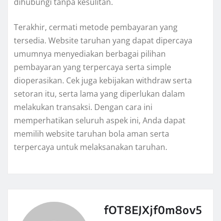
dihubungi tanpa kesulitan.
Terakhir, cermati metode pembayaran yang
tersedia. Website taruhan yang dapat dipercaya
umumnya menyediakan berbagai pilihan
pembayaran yang terpercaya serta simple
dioperasikan. Cek juga kebijakan withdraw serta
setoran itu, serta lama yang diperlukan dalam
melakukan transaksi. Dengan cara ini
memperhatikan seluruh aspek ini, Anda dapat
memilih website taruhan bola aman serta
terpercaya untuk melaksanakan taruhan.
fOT8EJXjf0m8ov5