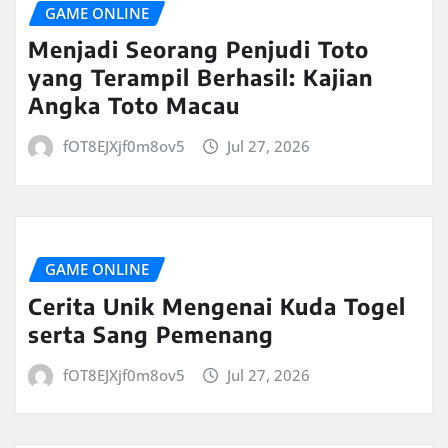
GAME ONLINE
Menjadi Seorang Penjudi Toto
yang Terampil Berhasil: Kajian
Angka Toto Macau
fOT8EJXjf0m8ov5
Jul 27, 2026
GAME ONLINE
Cerita Unik Mengenai Kuda Togel
serta Sang Pemenang
fOT8EJXjf0m8ov5
Jul 27, 2026