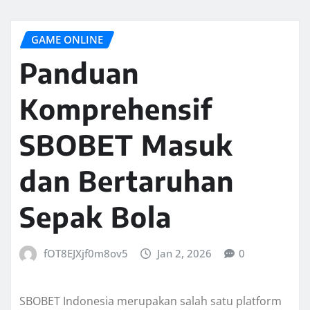
GAME ONLINE
Panduan
Komprehensif
SBOBET Masuk
dan Bertaruhan
Sepak Bola
fOT8EJXjf0m8ov5
Jan 2, 2026
0
SBOBET Indonesia merupakan salah satu platform