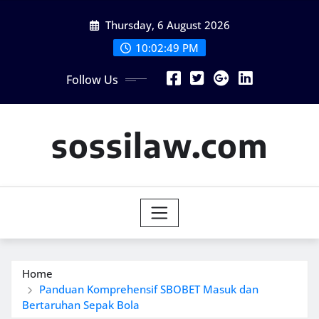
Skip
Thursday, 6 August 2026
to
content
10:02:50 PM
Follow Us
sossilaw.com
Home
Panduan Komprehensif SBOBET Masuk dan
Bertaruhan Sepak Bola