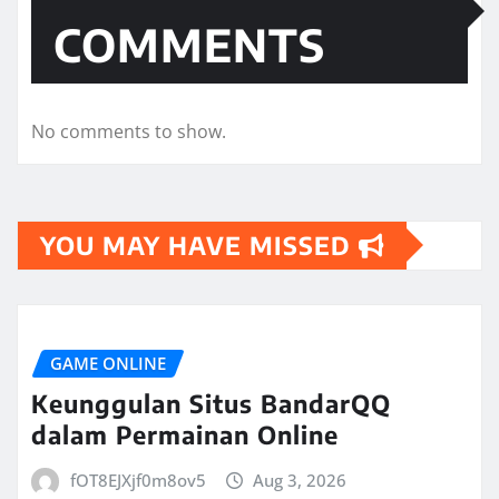
COMMENTS
No comments to show.
YOU MAY HAVE MISSED
GAME ONLINE
Keunggulan Situs BandarQQ
dalam Permainan Online
fOT8EJXjf0m8ov5
Aug 3, 2026