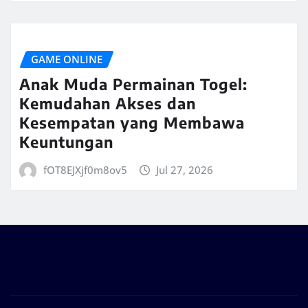
GAME ONLINE
Anak Muda Permainan Togel:
Kemudahan Akses dan
Kesempatan yang Membawa
Keuntungan
fOT8EJXjf0m8ov5
Jul 27, 2026