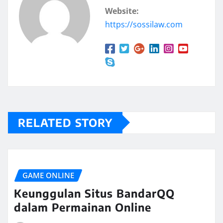
Website:
https://sossilaw.com
RELATED STORY
GAME ONLINE
Keunggulan Situs BandarQQ
dalam Permainan Online