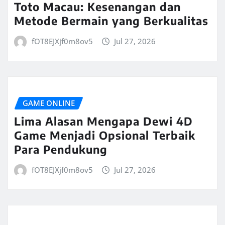
Toto Macau: Kesenangan dan
Metode Bermain yang Berkualitas
fOT8EJXjf0m8ov5
Jul 27, 2026
GAME ONLINE
Lima Alasan Mengapa Dewi 4D
Game Menjadi Opsional Terbaik
Para Pendukung
fOT8EJXjf0m8ov5
Jul 27, 2026