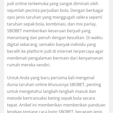
judi online terkemuka yang sangat diminati oleh
sejumlah pecinta perjudian bola. Dengan berbagai
opsi jenis taruhan yang menggugah selera seperti
taruhan sepak bola, kombinasi, dan mix parlay,
SBOBET memberikan keseruan berjudi yang
menantang dan penuh dengan kesulitan. Di waktu
digital sekarang, semakin banyak individu yang
beralih ke platform judi di internet terpercaya agar
menikmati pengalaman bermain dari kenyamanan
rumah mereka sendiri.
Untuk Anda yang baru pertama kali mengenal
dunia taruhan online khususnya SBOBET, penting
untuk mengetahui langkah-langkah masuk dan
metode bertransaksi beting sepak bola secara
tepat. Artikel ini memberikan memberikan panduan
lengkap tentang cara login SBOBET, beragam jenis