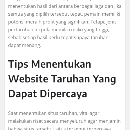
menentukan hasil dari antara berbagai laga dan jika
semua yang dipilih tersebut tepat, pemain memiliki
potensi meraih profit yang signifikan. Tetapi, jenis
pertaruhan ini pula memiliki risiko yang tinggi,
sebab setiap hasil perlu tepat supaya taruhan
dapat menang.
Tips Menentukan
Website Taruhan Yang
Dapat Dipercaya
Saat menentukan situs taruhan, vital agar
melakukan riset secara menyeluruh agar menjamin
bahwa situs tersebut situs tersebut terpercaya.