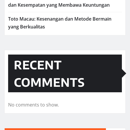
dan Kesempatan yang Membawa Keuntungan
Toto Macau: Kesenangan dan Metode Bermain
yang Berkualitas
RECENT
COMMENTS
No comments to show.