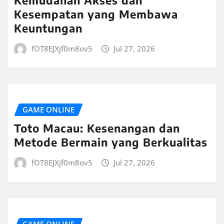
Kesempatan yang Membawa
Keuntungan
fOT8EJXjf0m8ov5
Jul 27, 2026
GAME ONLINE
Toto Macau: Kesenangan dan
Metode Bermain yang Berkualitas
fOT8EJXjf0m8ov5
Jul 27, 2026
GAME ONLINE