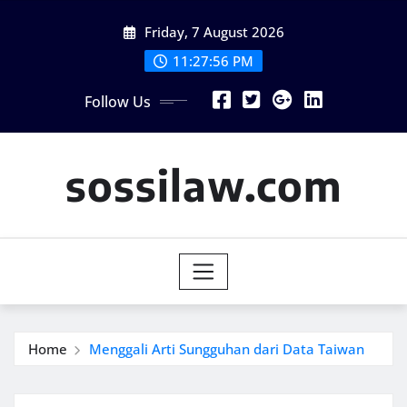
Skip
Friday, 7 August 2026
to
content
11:27:57 PM
Follow Us
sossilaw.com
Home
Menggali Arti Sungguhan dari Data Taiwan