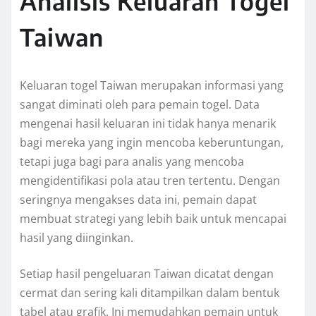
Analisis Keluaran Togel
Taiwan
Keluaran togel Taiwan merupakan informasi yang
sangat diminati oleh para pemain togel. Data
mengenai hasil keluaran ini tidak hanya menarik
bagi mereka yang ingin mencoba keberuntungan,
tetapi juga bagi para analis yang mencoba
mengidentifikasi pola atau tren tertentu. Dengan
seringnya mengakses data ini, pemain dapat
membuat strategi yang lebih baik untuk mencapai
hasil yang diinginkan.
Setiap hasil pengeluaran Taiwan dicatat dengan
cermat dan sering kali ditampilkan dalam bentuk
tabel atau grafik. Ini memudahkan pemain untuk