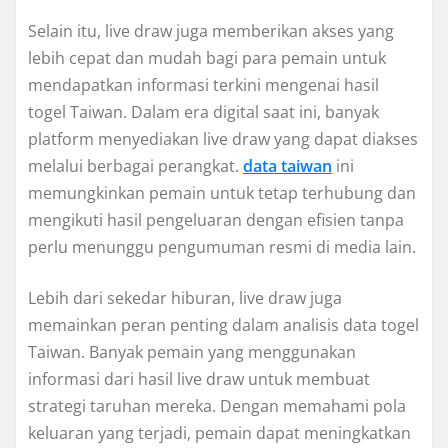
Selain itu, live draw juga memberikan akses yang
lebih cepat dan mudah bagi para pemain untuk
mendapatkan informasi terkini mengenai hasil
togel Taiwan. Dalam era digital saat ini, banyak
platform menyediakan live draw yang dapat diakses
melalui berbagai perangkat.
data taiwan
ini
memungkinkan pemain untuk tetap terhubung dan
mengikuti hasil pengeluaran dengan efisien tanpa
perlu menunggu pengumuman resmi di media lain.
Lebih dari sekedar hiburan, live draw juga
memainkan peran penting dalam analisis data togel
Taiwan. Banyak pemain yang menggunakan
informasi dari hasil live draw untuk membuat
strategi taruhan mereka. Dengan memahami pola
keluaran yang terjadi, pemain dapat meningkatkan