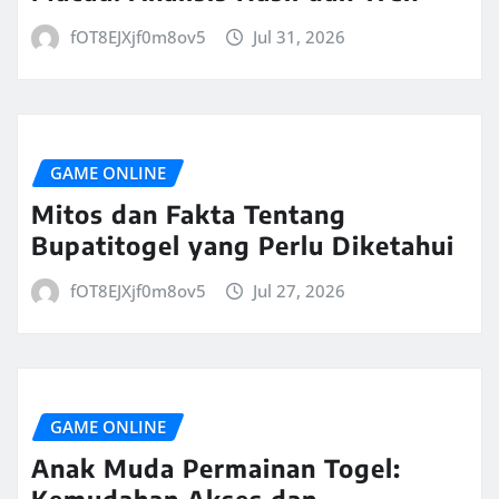
fOT8EJXjf0m8ov5
Jul 31, 2026
GAME ONLINE
Mitos dan Fakta Tentang
Bupatitogel yang Perlu Diketahui
fOT8EJXjf0m8ov5
Jul 27, 2026
GAME ONLINE
Anak Muda Permainan Togel:
Kemudahan Akses dan