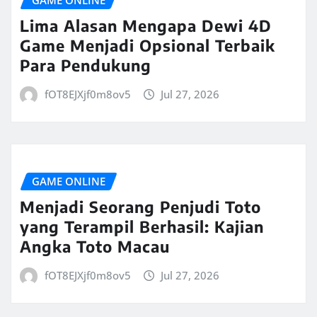
Lima Alasan Mengapa Dewi 4D
Game Menjadi Opsional Terbaik
Para Pendukung
fOT8EJXjf0m8ov5
Jul 27, 2026
GAME ONLINE
Menjadi Seorang Penjudi Toto
yang Terampil Berhasil: Kajian
Angka Toto Macau
fOT8EJXjf0m8ov5
Jul 27, 2026