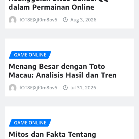
dalam Permainan Online
fOT8EJXjf0m8ov5
Aug 3, 2026
GAME ONLINE
Menang Besar dengan Toto
Macau: Analisis Hasil dan Tren
fOT8EJXjf0m8ov5
Jul 31, 2026
GAME ONLINE
Mitos dan Fakta Tentang