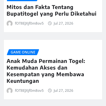
Mitos dan Fakta Tentang
Bupatitogel yang Perlu Diketahui
fOT8EJXjf0m8ov5
Jul 27, 2026
GAME ONLINE
Anak Muda Permainan Togel:
Kemudahan Akses dan
Kesempatan yang Membawa
Keuntungan
fOT8EJXjf0m8ov5
Jul 27, 2026