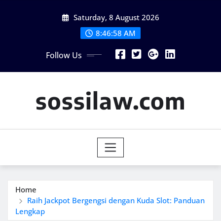
Skip
Saturday, 8 August 2026
to
content
8:46:59 AM
Follow Us
sossilaw.com
Home
Raih Jackpot Bergengsi dengan Kuda Slot: Panduan
Lengkap