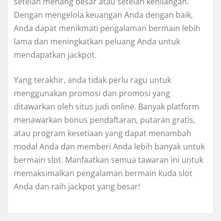
setelah menang besar atau setelah kehilangan.
Dengan mengelola keuangan Anda dengan baik,
Anda dapat menikmati pengalaman bermain lebih
lama dan meningkatkan peluang Anda untuk
mendapatkan jackpot.
Yang terakhir, anda tidak perlu ragu untuk
menggunakan promosi dan promosi yang
ditawarkan oleh situs judi online. Banyak platform
menawarkan bonus pendaftaran, putaran gratis,
atau program kesetiaan yang dapat menambah
modal Anda dan memberi Anda lebih banyak untuk
bermain slot. Manfaatkan semua tawaran ini untuk
memaksimalkan pengalaman bermain kuda slot
Anda dan raih jackpot yang besar!