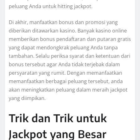
peluang Anda untuk hitting jackpot.
Di akhir, manfaatkan bonus dan promosi yang
diberikan ditawarkan kasino. Banyak kasino online
memberikan bonus pendaftaran dan putaran gratis
yang dapat mendongkrak peluang Anda tanpa
tambahan. Selalu periksa syarat dan ketentuan dari
bonus tersebut agar Anda tidak terjebak dalam
persyaratan yang rumit. Dengan memanfaatkan
memanfaatkan berbagai peluang tersebut, anda
akan meningkatkan peluang dalam meraih jackpot
yang diimpikan.
Trik dan Trik untuk
Jackpot yang Besar