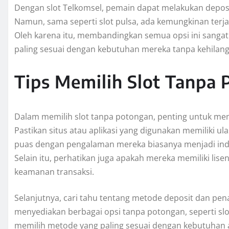
Dengan slot Telkomsel, pemain dapat melakukan depos
Namun, sama seperti slot pulsa, ada kemungkinan terj
Oleh karena itu, membandingkan semua opsi ini sanga
paling sesuai dengan kebutuhan mereka tanpa kehilangan
Tips Memilih Slot Tanpa
Dalam memilih slot tanpa potongan, penting untuk meme
Pastikan situs atau aplikasi yang digunakan memiliki ul
puas dengan pengalaman mereka biasanya menjadi indik
Selain itu, perhatikan juga apakah mereka memiliki lise
keamanan transaksi.
Selanjutnya, cari tahu tentang metode deposit dan pena
menyediakan berbagai opsi tanpa potongan, seperti slot 
memilih metode yang paling sesuai dengan kebutuhan 