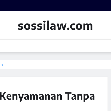
sossilaw.com
an
: Kenyamanan Tanpa