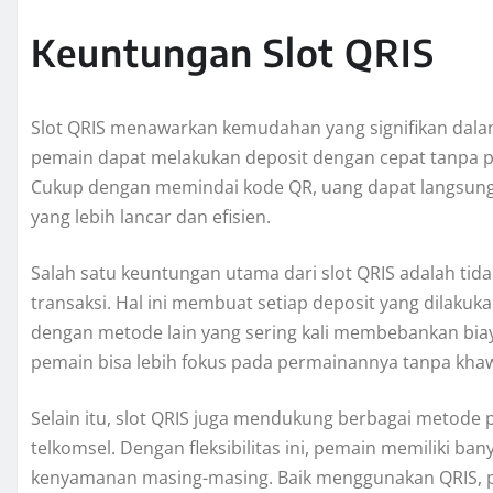
Keuntungan Slot QRIS
Slot QRIS menawarkan kemudahan yang signifikan dal
pemain dapat melakukan deposit dengan cepat tanpa pe
Cukup dengan memindai kode QR, uang dapat langsun
yang lebih lancar dan efisien.
Salah satu keuntungan utama dari slot QRIS adalah ti
transaksi. Hal ini membuat setiap deposit yang dilak
dengan metode lain yang sering kali membebankan biay
pemain bisa lebih fokus pada permainannya tanpa khaw
Selain itu, slot QRIS juga mendukung berbagai metode p
telkomsel. Dengan fleksibilitas ini, pemain memiliki ba
kenyamanan masing-masing. Baik menggunakan QRIS, pu