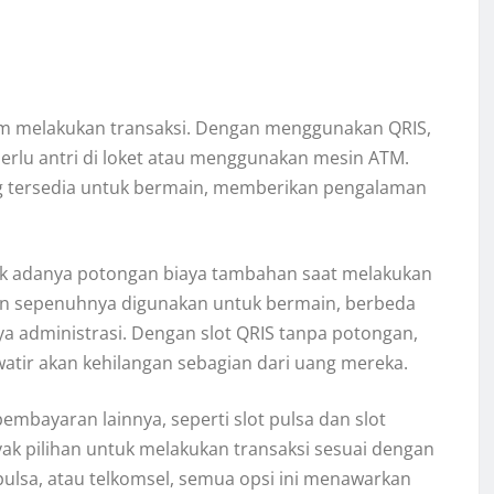
am melakukan transaksi. Dengan menggunakan QRIS,
rlu antri di loket atau menggunakan mesin ATM.
g tersedia untuk bermain, memberikan pengalaman
dak adanya potongan biaya tambahan saat melakukan
ukan sepenuhnya digunakan untuk bermain, berbeda
a administrasi. Dengan slot QRIS tanpa potongan,
atir akan kehilangan sebagian dari uang mereka.
embayaran lainnya, seperti slot pulsa dan slot
nyak pilihan untuk melakukan transaksi sesuai dengan
lsa, atau telkomsel, semua opsi ini menawarkan