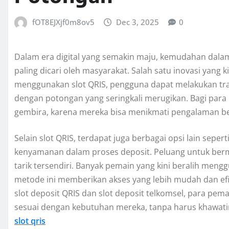
fOT8EJXjf0m8ov5
Dec 3, 2025
0
Dalam era digital yang semakin maju, kemudahan dalam
paling dicari oleh masyarakat. Salah satu inovasi yang 
menggunakan slot QRIS, pengguna dapat melakukan tr
dengan potongan yang seringkali merugikan. Bagi para
gembira, karena mereka bisa menikmati pengalaman 
Selain slot QRIS, terdapat juga berbagai opsi lain sepe
kenyamanan dalam proses deposit. Peluang untuk bermai
tarik tersendiri. Banyak pemain yang kini beralih mengg
metode ini memberikan akses yang lebih mudah dan efi
slot deposit QRIS dan slot deposit telkomsel, para p
sesuai dengan kebutuhan mereka, tanpa harus khawat
slot qris