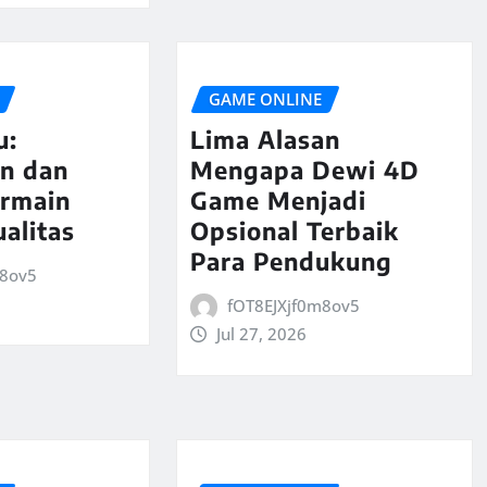
GAME ONLINE
u:
Lima Alasan
n dan
Mengapa Dewi 4D
rmain
Game Menjadi
alitas
Opsional Terbaik
Para Pendukung
m8ov5
fOT8EJXjf0m8ov5
Jul 27, 2026