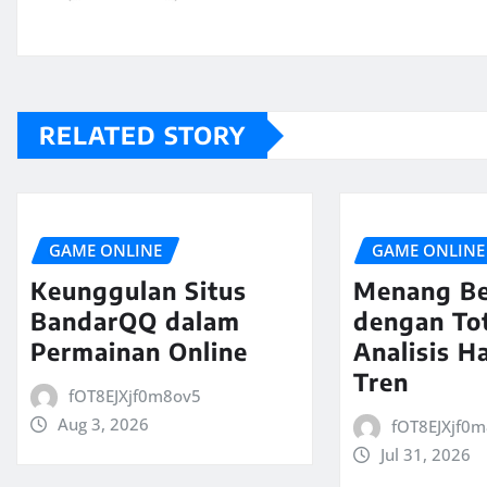
RELATED STORY
GAME ONLINE
GAME ONLINE
Keunggulan Situs
Menang Be
BandarQQ dalam
dengan To
Permainan Online
Analisis H
Tren
fOT8EJXjf0m8ov5
Aug 3, 2026
fOT8EJXjf0
Jul 31, 2026