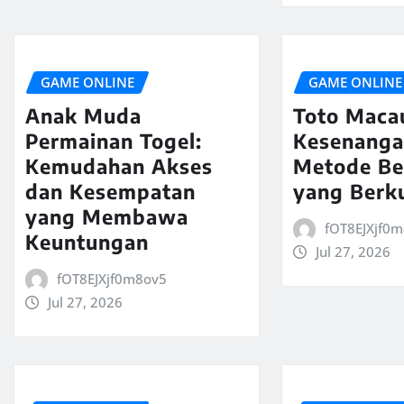
GAME ONLINE
GAME ONLINE
Anak Muda
Toto Maca
Permainan Togel:
Kesenanga
Kemudahan Akses
Metode Be
dan Kesempatan
yang Berku
yang Membawa
fOT8EJXjf0
Keuntungan
Jul 27, 2026
fOT8EJXjf0m8ov5
Jul 27, 2026