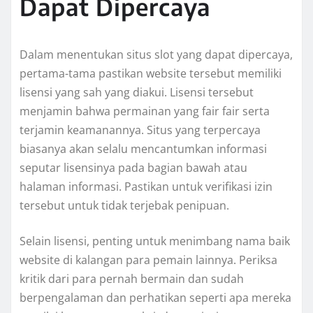
Dapat Dipercaya
Dalam menentukan situs slot yang dapat dipercaya,
pertama-tama pastikan website tersebut memiliki
lisensi yang sah yang diakui. Lisensi tersebut
menjamin bahwa permainan yang fair fair serta
terjamin keamanannya. Situs yang terpercaya
biasanya akan selalu mencantumkan informasi
seputar lisensinya pada bagian bawah atau
halaman informasi. Pastikan untuk verifikasi izin
tersebut untuk tidak terjebak penipuan.
Selain lisensi, penting untuk menimbang nama baik
website di kalangan para pemain lainnya. Periksa
kritik dari para pernah bermain dan sudah
berpengalaman dan perhatikan seperti apa mereka