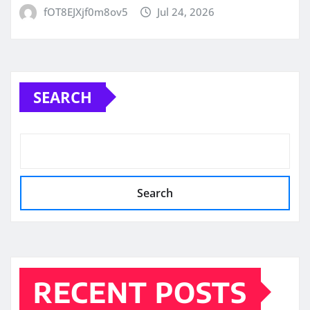
fOT8EJXjf0m8ov5
Jul 24, 2026
SEARCH
Search
RECENT POSTS