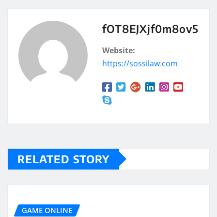
fOT8EJXjf0m8ov5
Website:
https://sossilaw.com
RELATED STORY
GAME ONLINE