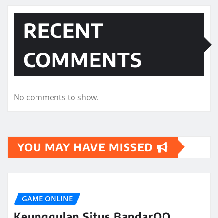
RECENT
COMMENTS
No comments to show.
YOU MAY HAVE MISSED
GAME ONLINE
Keunggulan Situs BandarQQ