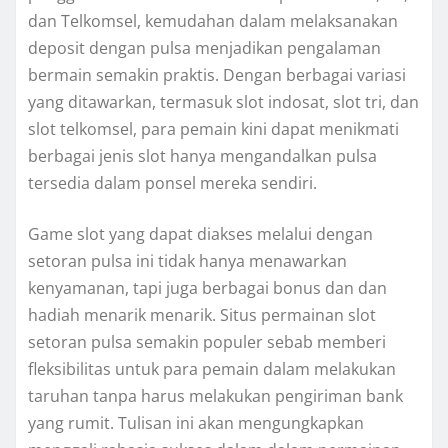
dan Telkomsel, kemudahan dalam melaksanakan
deposit dengan pulsa menjadikan pengalaman
bermain semakin praktis. Dengan berbagai variasi
yang ditawarkan, termasuk slot indosat, slot tri, dan
slot telkomsel, para pemain kini dapat menikmati
berbagai jenis slot hanya mengandalkan pulsa
tersedia dalam ponsel mereka sendiri.
Game slot yang dapat diakses melalui dengan
setoran pulsa ini tidak hanya menawarkan
kenyamanan, tapi juga berbagai bonus dan dan
hadiah menarik menarik. Situs permainan slot
setoran pulsa semakin populer sebab memberi
fleksibilitas untuk para pemain dalam melakukan
taruhan tanpa harus melakukan pengiriman bank
yang rumit. Tulisan ini akan mengungkapkan