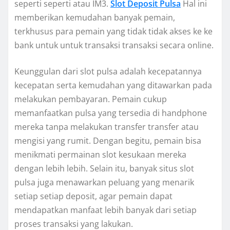
seperti seperti atau IM3.
Slot Deposit Pulsa
Hal ini
memberikan kemudahan banyak pemain,
terkhusus para pemain yang tidak tidak akses ke ke
bank untuk untuk transaksi transaksi secara online.
Keunggulan dari slot pulsa adalah kecepatannya
kecepatan serta kemudahan yang ditawarkan pada
melakukan pembayaran. Pemain cukup
memanfaatkan pulsa yang tersedia di handphone
mereka tanpa melakukan transfer transfer atau
mengisi yang rumit. Dengan begitu, pemain bisa
menikmati permainan slot kesukaan mereka
dengan lebih lebih. Selain itu, banyak situs slot
pulsa juga menawarkan peluang yang menarik
setiap setiap deposit, agar pemain dapat
mendapatkan manfaat lebih banyak dari setiap
proses transaksi yang lakukan.