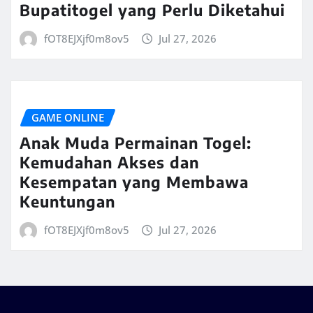
Bupatitogel yang Perlu Diketahui
fOT8EJXjf0m8ov5
Jul 27, 2026
GAME ONLINE
Anak Muda Permainan Togel:
Kemudahan Akses dan
Kesempatan yang Membawa
Keuntungan
fOT8EJXjf0m8ov5
Jul 27, 2026