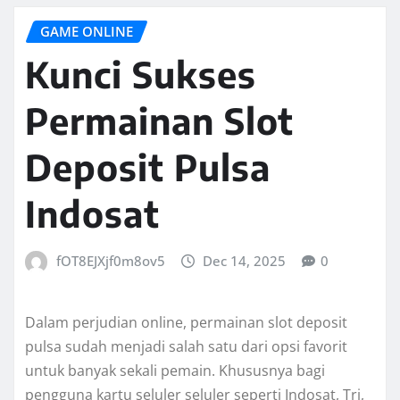
GAME ONLINE
Kunci Sukses
Permainan Slot
Deposit Pulsa
Indosat
fOT8EJXjf0m8ov5
Dec 14, 2025
0
Dalam perjudian online, permainan slot deposit
pulsa sudah menjadi salah satu dari opsi favorit
untuk banyak sekali pemain. Khususnya bagi
pengguna kartu seluler seluler seperti Indosat, Tri,