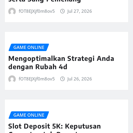
fOT8EJXjf0m8ov5
Jul 27, 2026
GAME ONLINE
Mengoptimalkan Strategi Anda
dengan Rubah 4d
fOT8EJXjf0m8ov5
Jul 26, 2026
GAME ONLINE
Slot Deposit 5K: Keputusan