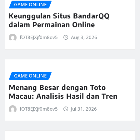
GAME ONLINE
Keunggulan Situs BandarQQ
dalam Permainan Online
fOT8EJXjf0m8ov5
Aug 3, 2026
GAME ONLINE
Menang Besar dengan Toto
Macau: Analisis Hasil dan Tren
fOT8EJXjf0m8ov5
Jul 31, 2026