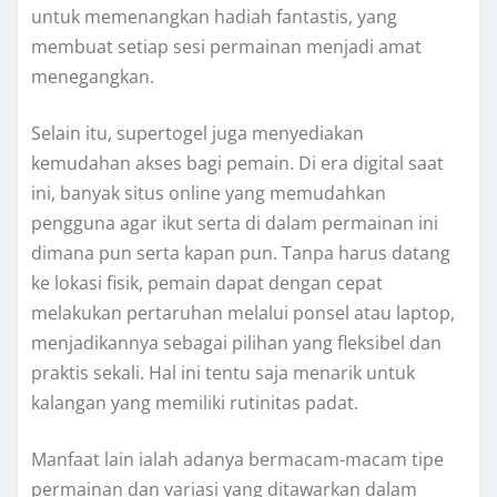
untuk memenangkan hadiah fantastis, yang
membuat setiap sesi permainan menjadi amat
menegangkan.
Selain itu, supertogel juga menyediakan
kemudahan akses bagi pemain. Di era digital saat
ini, banyak situs online yang memudahkan
pengguna agar ikut serta di dalam permainan ini
dimana pun serta kapan pun. Tanpa harus datang
ke lokasi fisik, pemain dapat dengan cepat
melakukan pertaruhan melalui ponsel atau laptop,
menjadikannya sebagai pilihan yang fleksibel dan
praktis sekali. Hal ini tentu saja menarik untuk
kalangan yang memiliki rutinitas padat.
Manfaat lain ialah adanya bermacam-macam tipe
permainan dan variasi yang ditawarkan dalam