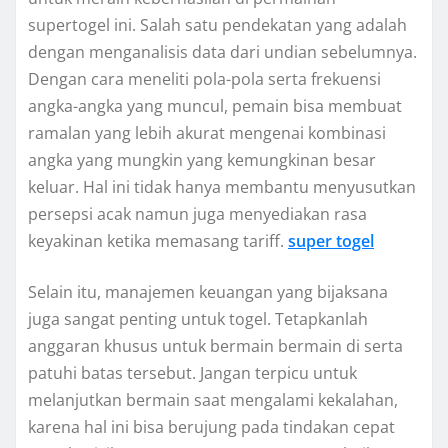
supertogel ini. Salah satu pendekatan yang adalah
dengan menganalisis data dari undian sebelumnya.
Dengan cara meneliti pola-pola serta frekuensi
angka-angka yang muncul, pemain bisa membuat
ramalan yang lebih akurat mengenai kombinasi
angka yang mungkin yang kemungkinan besar
keluar. Hal ini tidak hanya membantu menyusutkan
persepsi acak namun juga menyediakan rasa
keyakinan ketika memasang tariff.
super togel
Selain itu, manajemen keuangan yang bijaksana
juga sangat penting untuk togel. Tetapkanlah
anggaran khusus untuk bermain bermain di serta
patuhi batas tersebut. Jangan terpicu untuk
melanjutkan bermain saat mengalami kekalahan,
karena hal ini bisa berujung pada tindakan cepat