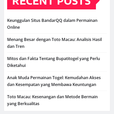
RECENT POSTS
Keunggulan Situs BandarQQ dalam Permainan
Online
Menang Besar dengan Toto Macau: Analisis Hasil
dan Tren
Mitos dan Fakta Tentang Bupatitogel yang Perlu
Diketahui
Anak Muda Permainan Togel: Kemudahan Akses
dan Kesempatan yang Membawa Keuntungan
Toto Macau: Kesenangan dan Metode Bermain
yang Berkualitas