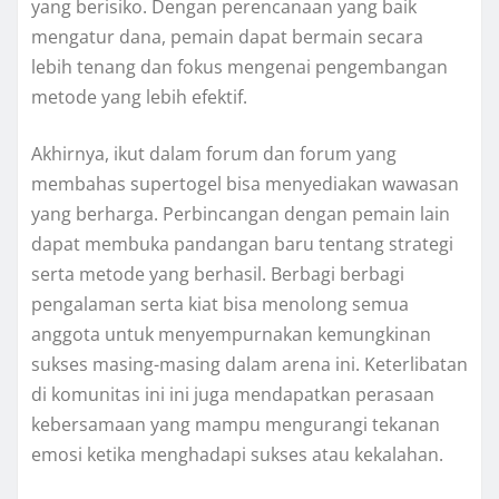
yang berisiko. Dengan perencanaan yang baik
mengatur dana, pemain dapat bermain secara
lebih tenang dan fokus mengenai pengembangan
metode yang lebih efektif.
Akhirnya, ikut dalam forum dan forum yang
membahas supertogel bisa menyediakan wawasan
yang berharga. Perbincangan dengan pemain lain
dapat membuka pandangan baru tentang strategi
serta metode yang berhasil. Berbagi berbagi
pengalaman serta kiat bisa menolong semua
anggota untuk menyempurnakan kemungkinan
sukses masing-masing dalam arena ini. Keterlibatan
di komunitas ini ini juga mendapatkan perasaan
kebersamaan yang mampu mengurangi tekanan
emosi ketika menghadapi sukses atau kekalahan.