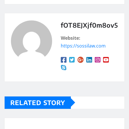
fOT8EJXjf0m8ov5
Website:
https://sossilaw.com
RELATED STORY