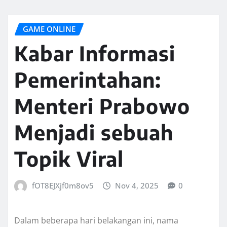
GAME ONLINE
Kabar Informasi
Pemerintahan:
Menteri Prabowo
Menjadi sebuah
Topik Viral
fOT8EJXjf0m8ov5
Nov 4, 2025
0
Dalam beberapa hari belakangan ini, nama