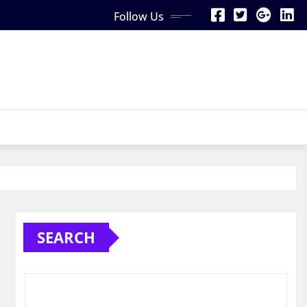
Follow Us
SEARCH