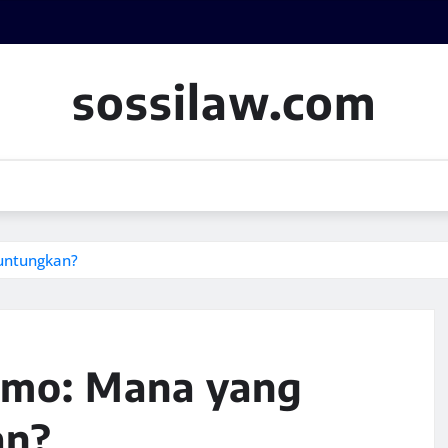
sossilaw.com
untungkan?
Demo: Mana yang
an?