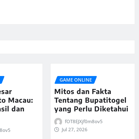
GAME ONLINE
sar
Mitos dan Fakta
to Macau:
Tentang Bupatitogel
asil dan
yang Perlu Diketahui
fOT8EJXjf0m8ov5
Jul 27, 2026
m8ov5