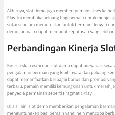
Akhirnya, slot demo juga memberi pemain akses ke berb
Play. Ini membuka peluang bagi pemain untuk menjel
sukai sebelum memutuskan untuk bermain dengan uang
demo, pemain dapat membuat keputusan yang lebih inf
Perbandingan Kinerja Sl
Kinerja slot resmi dan slot demo dapat bervariasi seca
pengalaman bermain yang lebih nyata dan peluang keme
dapat memanfaatkan berbagai bonus dan promosi yang ti
terbaru, pemain memiliki kemungkinan untuk meraih jac
penyedia permainan seperti Pragmatic Play.
Di sisi lain, slot demo memberikan pengalaman bermain 
menguntungkan bagi pemain yang ingin mencoba berb