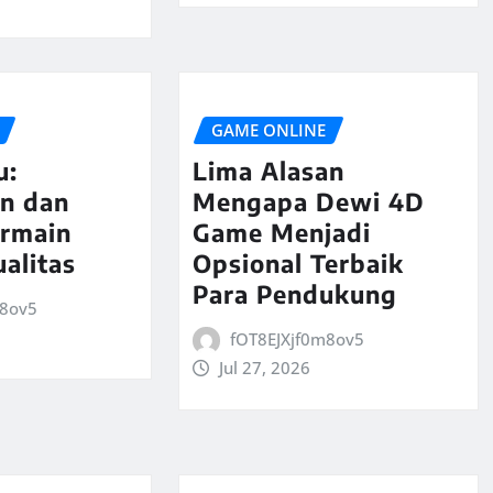
GAME ONLINE
u:
Lima Alasan
n dan
Mengapa Dewi 4D
rmain
Game Menjadi
alitas
Opsional Terbaik
Para Pendukung
m8ov5
fOT8EJXjf0m8ov5
Jul 27, 2026