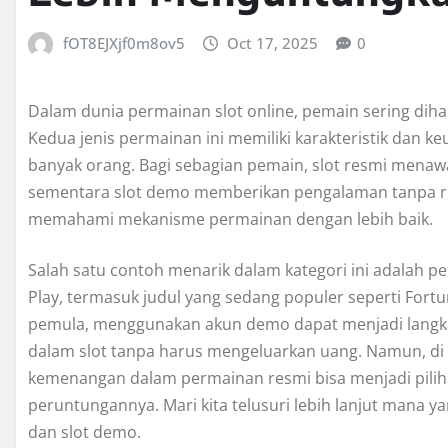
fOT8EJXjf0m8ov5
Oct 17, 2025
0
Dalam dunia permainan slot online, pemain sering diha
Kedua jenis permainan ini memiliki karakteristik dan 
banyak orang. Bagi sebagian pemain, slot resmi men
sementara slot demo memberikan pengalaman tanpa r
memahami mekanisme permainan dengan lebih baik.
Salah satu contoh menarik dalam kategori ini adalah pe
Play, termasuk judul yang sedang populer seperti Fortu
pemula, menggunakan akun demo dapat menjadi langkah
dalam slot tanpa harus mengeluarkan uang. Namun, di si
kemenangan dalam permainan resmi bisa menjadi pilih
peruntungannya. Mari kita telusuri lebih lanjut mana 
dan slot demo.