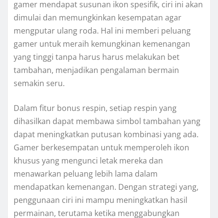
gamer mendapat susunan ikon spesifik, ciri ini akan
dimulai dan memungkinkan kesempatan agar
mengputar ulang roda. Hal ini memberi peluang
gamer untuk meraih kemungkinan kemenangan
yang tinggi tanpa harus harus melakukan bet
tambahan, menjadikan pengalaman bermain
semakin seru.
Dalam fitur bonus respin, setiap respin yang
dihasilkan dapat membawa simbol tambahan yang
dapat meningkatkan putusan kombinasi yang ada.
Gamer berkesempatan untuk memperoleh ikon
khusus yang mengunci letak mereka dan
menawarkan peluang lebih lama dalam
mendapatkan kemenangan. Dengan strategi yang,
penggunaan ciri ini mampu meningkatkan hasil
permainan, terutama ketika menggabungkan