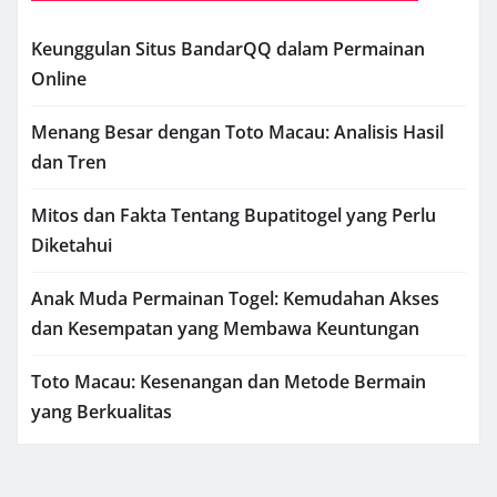
Keunggulan Situs BandarQQ dalam Permainan
Online
Menang Besar dengan Toto Macau: Analisis Hasil
dan Tren
Mitos dan Fakta Tentang Bupatitogel yang Perlu
Diketahui
Anak Muda Permainan Togel: Kemudahan Akses
dan Kesempatan yang Membawa Keuntungan
Toto Macau: Kesenangan dan Metode Bermain
yang Berkualitas