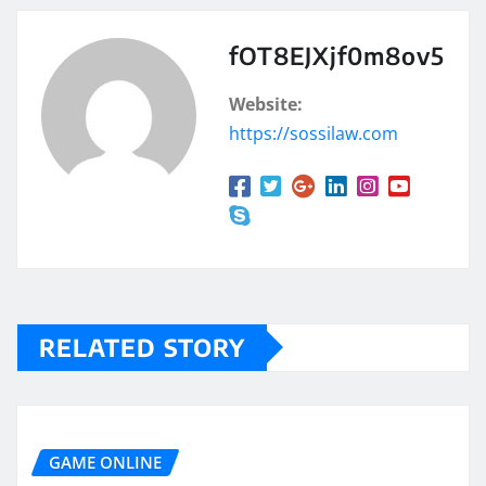
fOT8EJXjf0m8ov5
Website:
https://sossilaw.com
RELATED STORY
GAME ONLINE