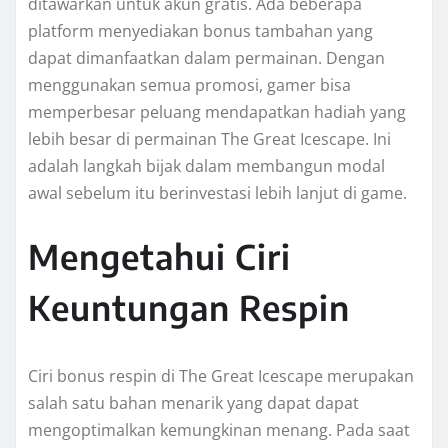
ditawarkan untuk akun gratis. Ada beberapa
platform menyediakan bonus tambahan yang
dapat dimanfaatkan dalam permainan. Dengan
menggunakan semua promosi, gamer bisa
memperbesar peluang mendapatkan hadiah yang
lebih besar di permainan The Great Icescape. Ini
adalah langkah bijak dalam membangun modal
awal sebelum itu berinvestasi lebih lanjut di game.
Mengetahui Ciri
Keuntungan Respin
Ciri bonus respin di The Great Icescape merupakan
salah satu bahan menarik yang dapat dapat
mengoptimalkan kemungkinan menang. Pada saat