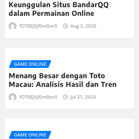
Keunggulan Situs BandarQQ
dalam Permainan Online
fOT8EJXjf0m8ov5
Aug 3, 2026
GAME ONLINE
Menang Besar dengan Toto
Macau: Analisis Hasil dan Tren
fOT8EJXjf0m8ov5
Jul 31, 2026
GAME ONLINE