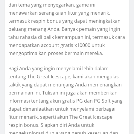
dan tema yang menyegarkan, game ini
menawarkan serangkaian fitur yang menarik,
termasuk respin bonus yang dapat meningkatkan
peluang menang Anda. Banyak pemain yang ingin
tahu rahasia di balik kemampuan ini, termasuk cara
mendapatkan account gratis x10000 untuk
mengoptimalkan proses bermain mereka.
Bagi Anda yang ingin menyelami lebih dalam
tentang The Great Icescape, kami akan mengulas
taktik yang dapat menunjang Anda memenangkan
permainan ini. Tulisan ini juga akan memberikan
informasi tentang akun gratis PG dan PG Soft yang
dapat dimanfaatkan untuk menyelami berbagai
fitur menarik, seperti akun The Great Icescape
respin bonus. Siapkan diri Anda untuk
mengeksplorasi dunia yang penuh keseruan dan