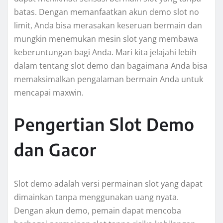
batas. Dengan memanfaatkan akun demo slot no
limit, Anda bisa merasakan keseruan bermain dan
mungkin menemukan mesin slot yang membawa
keberuntungan bagi Anda. Mari kita jelajahi lebih
dalam tentang slot demo dan bagaimana Anda bisa
memaksimalkan pengalaman bermain Anda untuk
mencapai maxwin.
Pengertian Slot Demo
dan Gacor
Slot demo adalah versi permainan slot yang dapat
dimainkan tanpa menggunakan uang nyata.
Dengan akun demo, pemain dapat mencoba