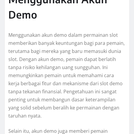
Demo
Menggunakan akun demo dalam permainan slot
memberikan banyak keuntungan bagi para pemain,
terutama bagi mereka yang baru memasuki dunia
slot. Dengan akun demo, pemain dapat berlatih
tanpa risiko kehilangan uang sungguhan. Ini
memungkinkan pemain untuk memahami cara
kerja berbagai fitur dan mekanisme dari slot demo
tanpa tekanan finansial. Pengetahuan ini sangat
penting untuk membangun dasar keterampilan
yang solid sebelum beralih ke permainan dengan
taruhan nyata.
Selain itu, akun demo juga memberi pemain