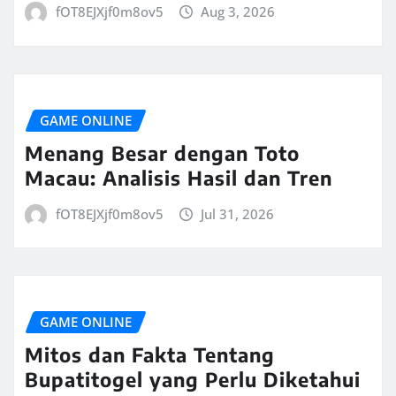
fOT8EJXjf0m8ov5
Aug 3, 2026
GAME ONLINE
Menang Besar dengan Toto
Macau: Analisis Hasil dan Tren
fOT8EJXjf0m8ov5
Jul 31, 2026
GAME ONLINE
Mitos dan Fakta Tentang
Bupatitogel yang Perlu Diketahui