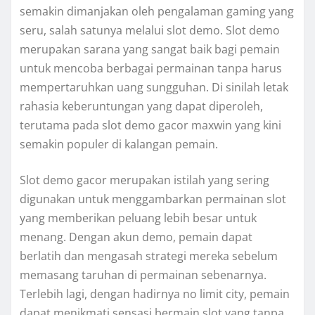
semakin dimanjakan oleh pengalaman gaming yang
seru, salah satunya melalui slot demo. Slot demo
merupakan sarana yang sangat baik bagi pemain
untuk mencoba berbagai permainan tanpa harus
mempertaruhkan uang sungguhan. Di sinilah letak
rahasia keberuntungan yang dapat diperoleh,
terutama pada slot demo gacor maxwin yang kini
semakin populer di kalangan pemain.
Slot demo gacor merupakan istilah yang sering
digunakan untuk menggambarkan permainan slot
yang memberikan peluang lebih besar untuk
menang. Dengan akun demo, pemain dapat
berlatih dan mengasah strategi mereka sebelum
memasang taruhan di permainan sebenarnya.
Terlebih lagi, dengan hadirnya no limit city, pemain
dapat menikmati sensasi bermain slot yang tanpa