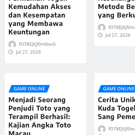
Kemudahan Akses
Metode Be
dan Kesempatan
yang Berku
yang Membawa
fOT8EJXjf0
Keuntungan
Jul 27, 2026
fOT8EJXjf0m8ov5
Jul 27, 2026
GAME ONLINE
GAME ONLINE
Menjadi Seorang
Cerita Uni
Penjudi Toto yang
Kuda Togel
Terampil Berhasil:
Sang Pem
Kajian Angka Toto
fOT8EJXjf0
Macau