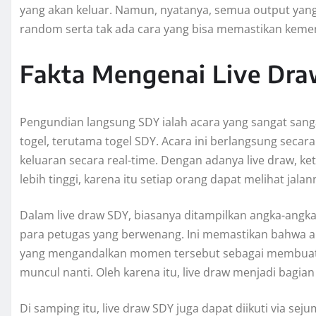
yang akan keluar. Namun, nyatanya, semua output yang 
random serta tak ada cara yang bisa memastikan kem
Fakta Mengenai Live Dr
Pengundian langsung SDY ialah acara yang sangat san
togel, terutama togel SDY. Acara ini berlangsung secara
keluaran secara real-time. Dengan adanya live draw, k
lebih tinggi, karena itu setiap orang dapat melihat jala
Dalam live draw SDY, biasanya ditampilkan angka-angka
para petugas yang berwenang. Ini memastikan bahwa an
yang mengandalkan momen tersebut sebagai membua
muncul nanti. Oleh karena itu, live draw menjadi bagian
Di samping itu, live draw SDY juga dapat diikuti via s