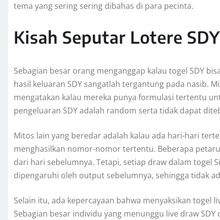
tema yang sering sering dibahas di para pecinta.
Kisah Seputar Lotere SDY
Sebagian besar orang menganggap kalau togel SDY bi
hasil keluaran SDY sangatlah tergantung pada nasib. Mi
mengatakan kalau mereka punya formulasi tertentu un
pengeluaran SDY adalah random serta tidak dapat di
Mitos lain yang beredar adalah kalau ada hari-hari ter
menghasilkan nomor-nomor tertentu. Beberapa petaruh 
dari hari sebelumnya. Tetapi, setiap draw dalam togel 
dipengaruhi oleh output sebelumnya, sehingga tidak a
Selain itu, ada kepercayaan bahwa menyaksikan togel
Sebagian besar individu yang menunggu live draw SDY