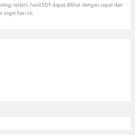
logi terkini, hasil SDY dapat dilihat dengan cepat dan
togel hari ini.