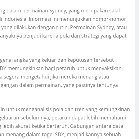
ung dalam permainan Sydney, yang merupakan salah
 di Indonesia. Informasi ini menunjukkan nomor-nomor
 yang dilakukan dengan rutin. Permainan Sydney, atau
anyaknya penjudi karena pola dan strategi yang dapat
ngenai angka yang keluar dan keputusan tersebut
ve SDY memungkinkan bagi petaruh untuk menyaksikan
sa segera mengetahui jika mereka menang atau
egangan dalam permainan, yang pastinya tentunya
in untuk menganalisis pola dan tren yang kemungkinan
ngeluaran sebelumnya, petaruh dapat lebih memahami
lebih akurat ketika bertaruh. Gabungan antara data
nan menang dalam togel SDY, menjadikannya sebuah