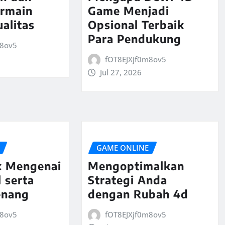
rmain
Game Menjadi
alitas
Opsional Terbaik
Para Pendukung
m8ov5
fOT8EJXjf0m8ov5
Jul 27, 2026
GAME ONLINE
k Mengenai
Mengoptimalkan
 serta
Strategi Anda
enang
dengan Rubah 4d
m8ov5
fOT8EJXjf0m8ov5