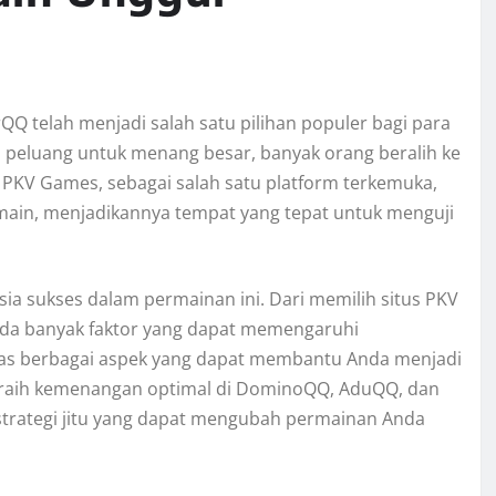
 telah menjadi salah satu pilihan populer bagi para
peluang untuk menang besar, banyak orang beralih ke
i. PKV Games, sebagai salah satu platform terkemuka,
in, menjadikannya tempat yang tepat untuk menguji
a sukses dalam permainan ini. Dari memilih situs PKV
 ada banyak faktor yang dapat memengaruhi
ahas berbagai aspek yang dapat membantu Anda menjadi
meraih kemenangan optimal di DominoQQ, AduQQ, dan
 strategi jitu yang dapat mengubah permainan Anda