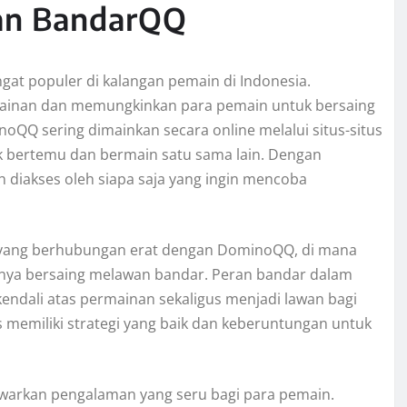
an BandarQQ
at populer di kalangan pemain di Indonesia.
mainan dan memungkinkan para pemain untuk bersaing
QQ sering dimainkan secara online melalui situs-situs
k bertemu dan bermain satu sama lain. Dengan
diakses oleh siapa saja yang ingin mencoba
 yang berhubungan erat dengan DominoQQ, di mana
nnya bersaing melawan bandar. Peran bandar dalam
kendali atas permainan sekaligus menjadi lawan bagi
memiliki strategi yang baik dan keberuntungan untuk
arkan pengalaman yang seru bagi para pemain.