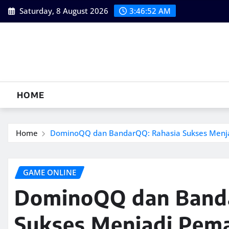
Skip
Saturday, 8 August 2026
3:46:53 AM
to
content
HOME
Home
DominoQQ dan BandarQQ: Rahasia Sukses Menja
GAME ONLINE
DominoQQ dan Banda
Sukses Menjadi Pem