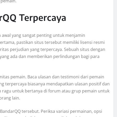
 pemain.
arQQ Terpercaya
 awal yang sangat penting untuk menjamin
ma, pastikan situs tersebut memiliki lisensi resmi
oritas perjudian yang terpercaya. Sebuah situs dengan
 yang ada dan memberikan perlindungan bagi para
unitas pemain. Baca ulasan dan testimoni dari pemain
ng terpercaya biasanya mendapatkan ulasan positif dan
an ragu untuk bertanya di forum atau grup pemain untuk
rang lain.
us BandarQQ tersebut. Periksa variasi permainan, opsi