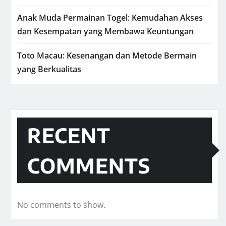
Anak Muda Permainan Togel: Kemudahan Akses
dan Kesempatan yang Membawa Keuntungan
Toto Macau: Kesenangan dan Metode Bermain
yang Berkualitas
RECENT
COMMENTS
No comments to show.