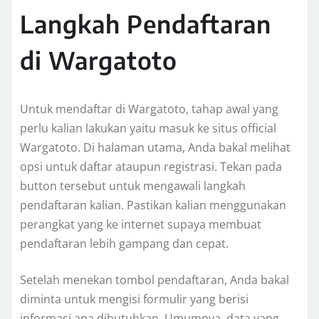
Langkah Pendaftaran
di Wargatoto
Untuk mendaftar di Wargatoto, tahap awal yang
perlu kalian lakukan yaitu masuk ke situs official
Wargatoto. Di halaman utama, Anda bakal melihat
opsi untuk daftar ataupun registrasi. Tekan pada
button tersebut untuk mengawali langkah
pendaftaran kalian. Pastikan kalian menggunakan
perangkat yang ke internet supaya membuat
pendaftaran lebih gampang dan cepat.
Setelah menekan tombol pendaftaran, Anda bakal
diminta untuk mengisi formulir yang berisi
informasi apa dibutuhkan. Umumnya, data yang