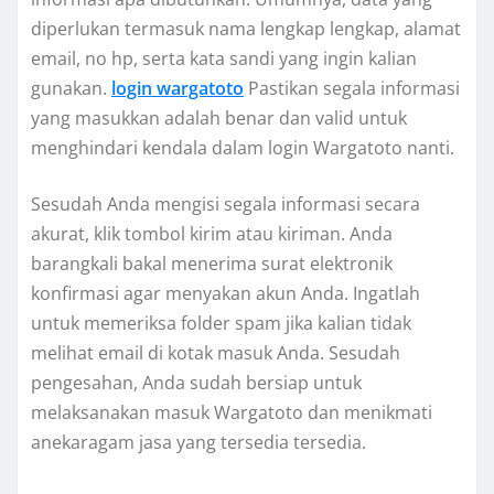
diperlukan termasuk nama lengkap lengkap, alamat
email, no hp, serta kata sandi yang ingin kalian
gunakan.
login wargatoto
Pastikan segala informasi
yang masukkan adalah benar dan valid untuk
menghindari kendala dalam login Wargatoto nanti.
Sesudah Anda mengisi segala informasi secara
akurat, klik tombol kirim atau kiriman. Anda
barangkali bakal menerima surat elektronik
konfirmasi agar menyakan akun Anda. Ingatlah
untuk memeriksa folder spam jika kalian tidak
melihat email di kotak masuk Anda. Sesudah
pengesahan, Anda sudah bersiap untuk
melaksanakan masuk Wargatoto dan menikmati
anekaragam jasa yang tersedia tersedia.