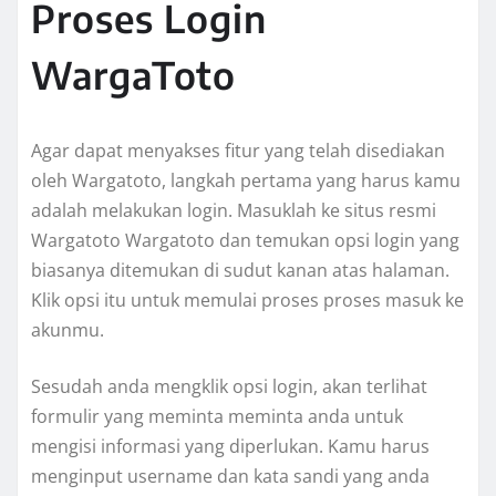
Proses Login
WargaToto
Agar dapat menyakses fitur yang telah disediakan
oleh Wargatoto, langkah pertama yang harus kamu
adalah melakukan login. Masuklah ke situs resmi
Wargatoto Wargatoto dan temukan opsi login yang
biasanya ditemukan di sudut kanan atas halaman.
Klik opsi itu untuk memulai proses proses masuk ke
akunmu.
Sesudah anda mengklik opsi login, akan terlihat
formulir yang meminta meminta anda untuk
mengisi informasi yang diperlukan. Kamu harus
menginput username dan kata sandi yang anda