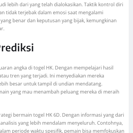
i lebih dari yang telah dialokasikan. Taktik kontrol diri
an tidak terjebak dalam emosi saat mengalami
yang benar dan keputusan yang bijak, kemungkinan
r.
rediksi
uaran angka di togel HK. Dengan mempelajari hasil
au tren yang terjadi. Ini menyediakan mereka
ebih besar untuk tampil di undian mendatang.
pemain yang mau menambah peluang mereka di meraih
rategi bermain togel HK 6D. Dengan informasi yang dari
analisis yang lebih mendalam menyeluruh. Contohnya,
 dalam periode waktu spesifik, pemain bisa memfokuskan