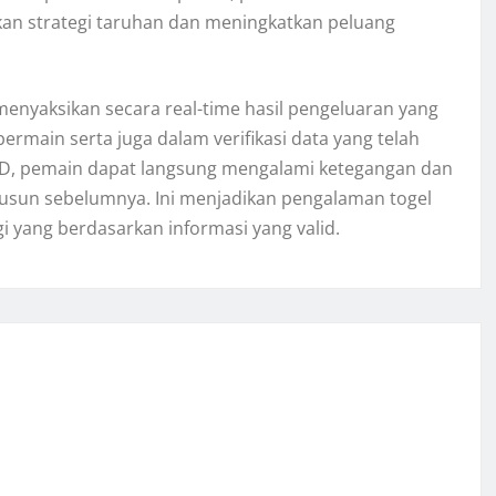
lkan strategi taruhan dan meningkatkan peluang
enyaksikan secara real-time hasil pengeluaran yang
ermain serta juga dalam verifikasi data yang telah
6D, pemain dapat langsung mengalami ketegangan dan
susun sebelumnya. Ini menjadikan pengalaman togel
gi yang berdasarkan informasi yang valid.