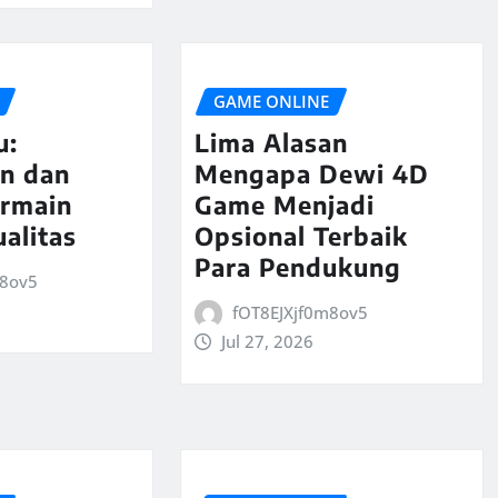
GAME ONLINE
u:
Lima Alasan
n dan
Mengapa Dewi 4D
rmain
Game Menjadi
alitas
Opsional Terbaik
Para Pendukung
m8ov5
fOT8EJXjf0m8ov5
Jul 27, 2026