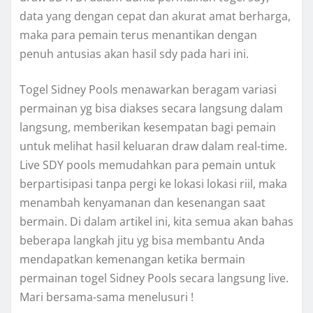
data yang dengan cepat dan akurat amat berharga,
maka para pemain terus menantikan dengan
penuh antusias akan hasil sdy pada hari ini.
Togel Sidney Pools menawarkan beragam variasi
permainan yg bisa diakses secara langsung dalam
langsung, memberikan kesempatan bagi pemain
untuk melihat hasil keluaran draw dalam real-time.
Live SDY pools memudahkan para pemain untuk
berpartisipasi tanpa pergi ke lokasi lokasi riil, maka
menambah kenyamanan dan kesenangan saat
bermain. Di dalam artikel ini, kita semua akan bahas
beberapa langkah jitu yg bisa membantu Anda
mendapatkan kemenangan ketika bermain
permainan togel Sidney Pools secara langsung live.
Mari bersama-sama menelusuri !