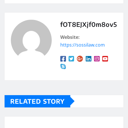
fOT8EJXjf0m8ov5
Website:
https://sossilaw.com
RELATED STORY