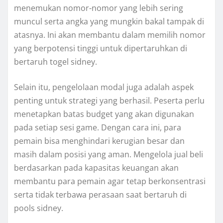
menemukan nomor-nomor yang lebih sering
muncul serta angka yang mungkin bakal tampak di
atasnya. Ini akan membantu dalam memilih nomor
yang berpotensi tinggi untuk dipertaruhkan di
bertaruh togel sidney.
Selain itu, pengelolaan modal juga adalah aspek
penting untuk strategi yang berhasil. Peserta perlu
menetapkan batas budget yang akan digunakan
pada setiap sesi game. Dengan cara ini, para
pemain bisa menghindari kerugian besar dan
masih dalam posisi yang aman. Mengelola jual beli
berdasarkan pada kapasitas keuangan akan
membantu para pemain agar tetap berkonsentrasi
serta tidak terbawa perasaan saat bertaruh di
pools sidney.