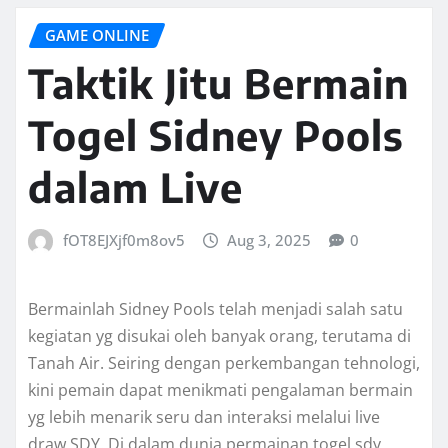
GAME ONLINE
Taktik Jitu Bermain
Togel Sidney Pools
dalam Live
fOT8EJXjf0m8ov5
Aug 3, 2025
0
Bermainlah Sidney Pools telah menjadi salah satu
kegiatan yg disukai oleh banyak orang, terutama di
Tanah Air. Seiring dengan perkembangan tehnologi,
kini pemain dapat menikmati pengalaman bermain
yg lebih menarik seru dan interaksi melalui live
draw SDY. Di dalam dunia permainan togel sdy,