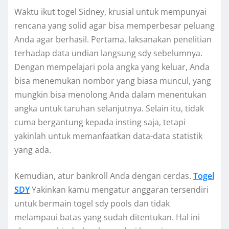
Waktu ikut togel Sidney, krusial untuk mempunyai
rencana yang solid agar bisa memperbesar peluang
Anda agar berhasil. Pertama, laksanakan penelitian
terhadap data undian langsung sdy sebelumnya.
Dengan mempelajari pola angka yang keluar, Anda
bisa menemukan nombor yang biasa muncul, yang
mungkin bisa menolong Anda dalam menentukan
angka untuk taruhan selanjutnya. Selain itu, tidak
cuma bergantung kepada insting saja, tetapi
yakinlah untuk memanfaatkan data-data statistik
yang ada.
Kemudian, atur bankroll Anda dengan cerdas.
Togel
SDY
Yakinkan kamu mengatur anggaran tersendiri
untuk bermain togel sdy pools dan tidak
melampaui batas yang sudah ditentukan. Hal ini