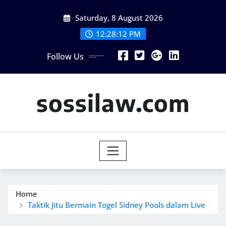
Skip
Saturday, 8 August 2026
to
content
12:28:13 PM
Follow Us
sossilaw.com
Home
Taktik Jitu Bermain Togel Sidney Pools dalam Live