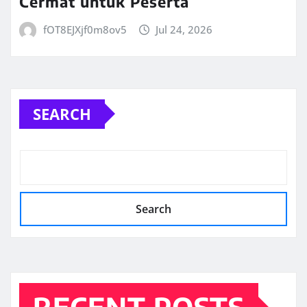
Cermat untuk Peserta
fOT8EJXjf0m8ov5
Jul 24, 2026
SEARCH
Search
RECENT POSTS