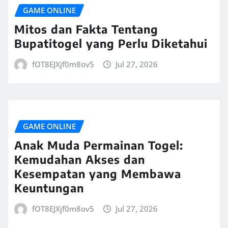
GAME ONLINE
Mitos dan Fakta Tentang
Bupatitogel yang Perlu Diketahui
fOT8EJXjf0m8ov5
Jul 27, 2026
GAME ONLINE
Anak Muda Permainan Togel:
Kemudahan Akses dan
Kesempatan yang Membawa
Keuntungan
fOT8EJXjf0m8ov5
Jul 27, 2026