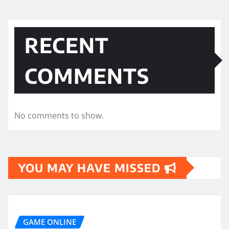
RECENT
COMMENTS
No comments to show.
YOU MAY HAVE MISSED
GAME ONLINE