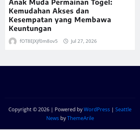
Anak Muda Permainan Togel:
Kemudahan Akses dan
Kesempatan yang Membawa
Keuntungan
fOT8EJXjf0m8ov5
Jul 27, 2026
Copyright © 2026 | Powered by
WordPress
|
Seattle
News
by
ThemeArile