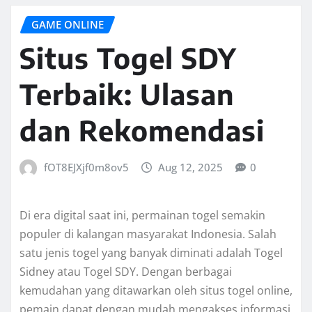
GAME ONLINE
Situs Togel SDY
Terbaik: Ulasan
dan Rekomendasi
fOT8EJXjf0m8ov5
Aug 12, 2025
0
Di era digital saat ini, permainan togel semakin
populer di kalangan masyarakat Indonesia. Salah
satu jenis togel yang banyak diminati adalah Togel
Sidney atau Togel SDY. Dengan berbagai
kemudahan yang ditawarkan oleh situs togel online,
pemain dapat dengan mudah mengakses informasi