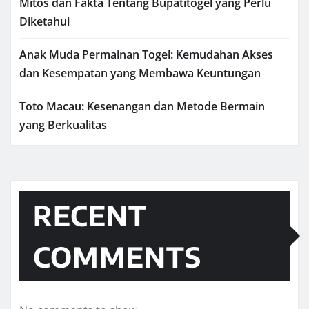
Mitos dan Fakta Tentang Bupatitogel yang Perlu
Diketahui
Anak Muda Permainan Togel: Kemudahan Akses
dan Kesempatan yang Membawa Keuntungan
Toto Macau: Kesenangan dan Metode Bermain
yang Berkualitas
RECENT
COMMENTS