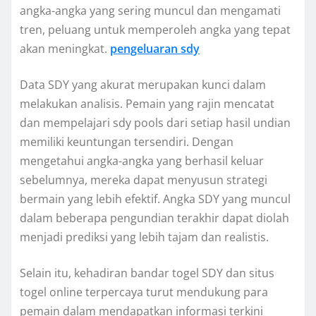
angka-angka yang sering muncul dan mengamati
tren, peluang untuk memperoleh angka yang tepat
akan meningkat.
pengeluaran sdy
Data SDY yang akurat merupakan kunci dalam
melakukan analisis. Pemain yang rajin mencatat
dan mempelajari sdy pools dari setiap hasil undian
memiliki keuntungan tersendiri. Dengan
mengetahui angka-angka yang berhasil keluar
sebelumnya, mereka dapat menyusun strategi
bermain yang lebih efektif. Angka SDY yang muncul
dalam beberapa pengundian terakhir dapat diolah
menjadi prediksi yang lebih tajam dan realistis.
Selain itu, kehadiran bandar togel SDY dan situs
togel online terpercaya turut mendukung para
pemain dalam mendapatkan informasi terkini