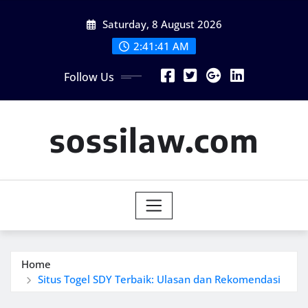
Skip
Saturday, 8 August 2026
to
content
2:41:42 AM
Follow Us
sossilaw.com
Home
Situs Togel SDY Terbaik: Ulasan dan Rekomendasi