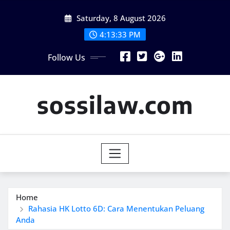
Skip
Saturday, 8 August 2026
to
content
4:13:33 PM
Follow Us
sossilaw.com
Home
Rahasia HK Lotto 6D: Cara Menentukan Peluang
Anda