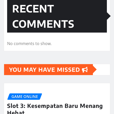
RECENT
COMMENTS
No comments to show.
YOU MAY HAVE MISSED
GAME ONLINE
Slot 3: Kesempatan Baru Menang
Hebat