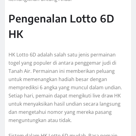
Pengenalan Lotto 6D
HK
HK Lotto 6D adalah salah satu jenis permainan
togel yang populer di antara penggemar judi di
Tanah Air. Permainan ini memberikan peluang
untuk memenangkan hadiah besar dengan
memprediksi 6 angka yang muncul dalam undian.
Setiap hari, pemain dapat mengikuti live draw HK
untuk menyaksikan hasil undian secara langsung
dan mengetahui nomor yang mereka pasang
menguntungkan atau tidak.
Sistem dalam HK Lotto 6D mudah. Para pemain