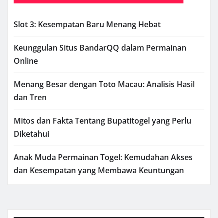
Slot 3: Kesempatan Baru Menang Hebat
Keunggulan Situs BandarQQ dalam Permainan
Online
Menang Besar dengan Toto Macau: Analisis Hasil
dan Tren
Mitos dan Fakta Tentang Bupatitogel yang Perlu
Diketahui
Anak Muda Permainan Togel: Kemudahan Akses
dan Kesempatan yang Membawa Keuntungan