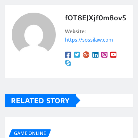
fOT8EJXjf0m8ov5
Website:
https://sossilaw.com
RELATED STORY
GAME ONLINE