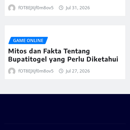
fOT8EJXjf0m8ov5
Jul 31, 2026
GAME ONLINE
Mitos dan Fakta Tentang
Bupatitogel yang Perlu Diketahui
fOT8EJXjf0m8ov5
Jul 27, 2026