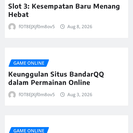
Slot 3: Kesempatan Baru Menang
Hebat
fOT8EJXjf0m8ov5
Aug 8, 2026
GAME ONLINE
Keunggulan Situs BandarQQ
dalam Permainan Online
fOT8EJXjf0m8ov5
Aug 3, 2026
GAME ONLINE