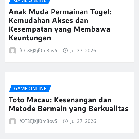
GAME ONLINE
Anak Muda Permainan Togel:
Kemudahan Akses dan
Kesempatan yang Membawa
Keuntungan
fOT8EJXjf0m8ov5
Jul 27, 2026
GAME ONLINE
Toto Macau: Kesenangan dan
Metode Bermain yang Berkualitas
fOT8EJXjf0m8ov5
Jul 27, 2026