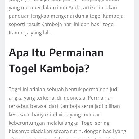
yang memperdalam ilmu Anda, artikel ini akan
panduan lengkap mengenai dunia togel Kamboja,
seperti result Kamboja hari ini dan hasil togel
Kamboja yang lalu.
Apa Itu Permainan
Togel Kamboja?
Togel ini adalah sebuah bentuk permainan judi
angka yang terkenal di Indonesia. Permainan
tersebut berasal dari Kamboja serta jadi pilihan
kesukaan banyak individu yang mencari
keberuntungan melalui angka. Togel sering
biasanya diadakan secara rutin, dengan hasil yang