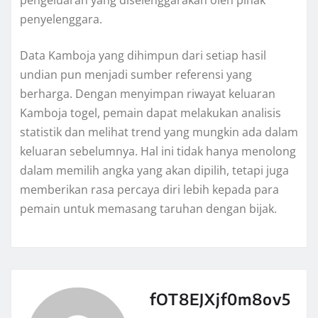
penyelenggara.
Data Kamboja yang dihimpun dari setiap hasil
undian pun menjadi sumber referensi yang
berharga. Dengan menyimpan riwayat keluaran
Kamboja togel, pemain dapat melakukan analisis
statistik dan melihat trend yang mungkin ada dalam
keluaran sebelumnya. Hal ini tidak hanya menolong
dalam memilih angka yang akan dipilih, tetapi juga
memberikan rasa percaya diri lebih kepada para
pemain untuk memasang taruhan dengan bijak.
fOT8EJXjf0m8ov5