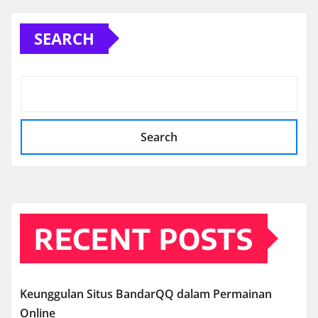
SEARCH
Search
RECENT POSTS
Keunggulan Situs BandarQQ dalam Permainan
Online