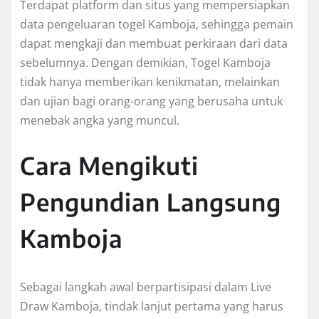
Terdapat platform dan situs yang mempersiapkan
data pengeluaran togel Kamboja, sehingga pemain
dapat mengkaji dan membuat perkiraan dari data
sebelumnya. Dengan demikian, Togel Kamboja
tidak hanya memberikan kenikmatan, melainkan
dan ujian bagi orang-orang yang berusaha untuk
menebak angka yang muncul.
Cara Mengikuti
Pengundian Langsung
Kamboja
Sebagai langkah awal berpartisipasi dalam Live
Draw Kamboja, tindak lanjut pertama yang harus