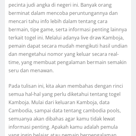
pecinta judi angka di negeri ini. Banyak orang
berminat dalam mencoba peruntungannya dan
mencari tahu info lebih dalam tentang cara
bermain, tipe game, serta informasi penting lainnya
terkait togel ini. Melalui adanya live draw Kamboja,
pemain dapat secara mudah mengikuti hasil undian
dan mengetahui nomor yang keluar secara real-
time, yang membuat pengalaman bermain semakin
seru dan menawan.
Pada tulisan ini, kita akan membahas dengan rinci
semua hal-hal yang perlu diketahui tentang togel
Kamboja. Mulai dari keluaran Kamboja, data
Cambodia, sampai data tentang cambodia pools,
semuanya akan dibahas agar kamu tidak lewat
informasi penting. Apakah kamu adalah pemula
yang ingin belajar atau pemain berpengalaman