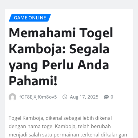
GAME ONLINE
Memahami Togel
Kamboja: Segala
yang Perlu Anda
Pahami!
fOT8EJXjf0m8ov5
Aug 17, 2025
0
Togel Kamboja, dikenal sebagai lebih dikenal
dengan nama togel Kamboja, telah berubah
menjadi salah satu permainan terkenal di kalangan