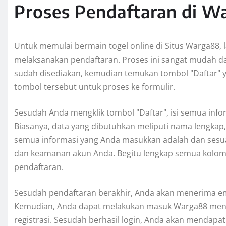
Proses Pendaftaran di W
Untuk memulai bermain togel online di Situs Warga88, 
melaksanakan pendaftaran. Proses ini sangat mudah da
sudah disediakan, kemudian temukan tombol "Daftar" 
tombol tersebut untuk proses ke formulir.
Sesudah Anda mengklik tombol "Daftar", isi semua inf
Biasanya, data yang dibutuhkan meliputi nama lengkap,
semua informasi yang Anda masukkan adalah dan sesuai,
dan keamanan akun Anda. Begitu lengkap semua kolom y
pendaftaran.
Sesudah pendaftaran berakhir, Anda akan menerima ema
Kemudian, Anda dapat melakukan masuk Warga88 mengg
registrasi. Sesudah berhasil login, Anda akan mendapat