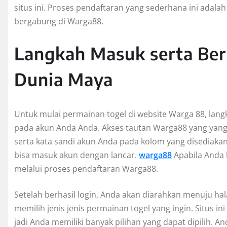
situs ini. Proses pendaftaran yang sederhana ini adala
bergabung di Warga88.
Langkah Masuk serta Ber
Dunia Maya
Untuk mulai permainan togel di website Warga 88, lan
pada akun Anda Anda. Akses tautan Warga88 yang yang r
serta kata sandi akun Anda pada kolom yang disediaka
bisa masuk akun dengan lancar.
warga88
Apabila Anda
melalui proses pendaftaran Warga88.
Setelah berhasil login, Anda akan diarahkan menuju ha
memilih jenis jenis permainan togel yang ingin. Situs 
jadi Anda memiliki banyak pilihan yang dapat dipilih.