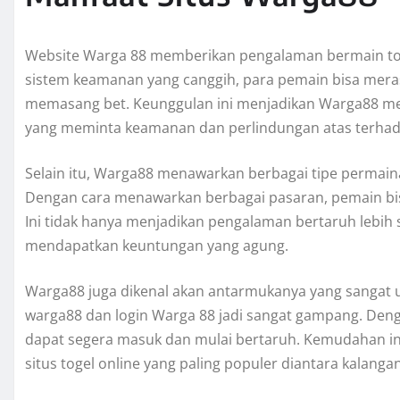
Website Warga 88 memberikan pengalaman bermain to
sistem keamanan yang canggih, para pemain bisa mera
memasang bet. Keunggulan ini menjadikan Warga88 me
yang meminta keamanan dan perlindungan atas terhada
Selain itu, Warga88 menawarkan berbagai tipe permain
Dengan cara menawarkan berbagai pasaran, pemain bisa
Ini tidak hanya menjadikan pengalaman bertaruh lebih
mendapatkan keuntungan yang agung.
Warga88 juga dikenal akan antarmukanya yang sangat 
warga88 dan login Warga 88 jadi sangat gampang. De
dapat segera masuk dan mulai bertaruh. Kemudahan in
situs togel online yang paling populer diantara kalang