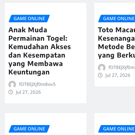
GAME ONLINE
GAME ONLINE
Anak Muda
Toto Maca
Permainan Togel:
Kesenanga
Kemudahan Akses
Metode Be
dan Kesempatan
yang Berku
yang Membawa
fOT8EJXjf0
Keuntungan
Jul 27, 2026
fOT8EJXjf0m8ov5
Jul 27, 2026
GAME ONLINE
GAME ONLINE