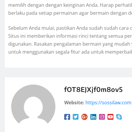
memilih dengan dengan keinginan Anda. Harap perhat
berlaku pada setiap permainan agar bermain dengan de
Sebelum Anda mulai, pastikan Anda sudah sudah cara ca
Situs ini memberikan informasi rinci tentang semua pe
digunakan. Rasakan pengalaman bermain yang mudah 
untuk menggunakan segala fitur ada untuk memperbai
fOT8EJXjf0m8ov5
Website:
https://sossilaw.com