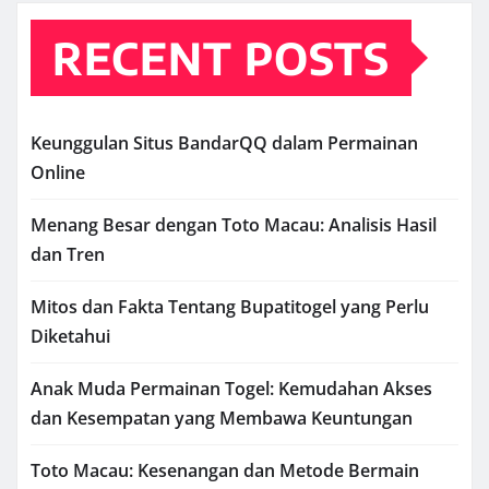
RECENT POSTS
Keunggulan Situs BandarQQ dalam Permainan
Online
Menang Besar dengan Toto Macau: Analisis Hasil
dan Tren
Mitos dan Fakta Tentang Bupatitogel yang Perlu
Diketahui
Anak Muda Permainan Togel: Kemudahan Akses
dan Kesempatan yang Membawa Keuntungan
Toto Macau: Kesenangan dan Metode Bermain