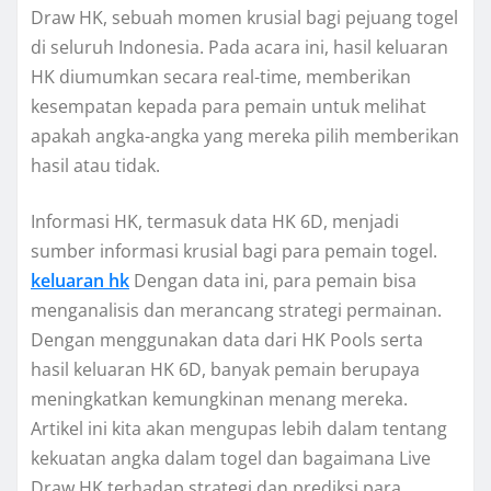
Draw HK, sebuah momen krusial bagi pejuang togel
di seluruh Indonesia. Pada acara ini, hasil keluaran
HK diumumkan secara real-time, memberikan
kesempatan kepada para pemain untuk melihat
apakah angka-angka yang mereka pilih memberikan
hasil atau tidak.
Informasi HK, termasuk data HK 6D, menjadi
sumber informasi krusial bagi para pemain togel.
keluaran hk
Dengan data ini, para pemain bisa
menganalisis dan merancang strategi permainan.
Dengan menggunakan data dari HK Pools serta
hasil keluaran HK 6D, banyak pemain berupaya
meningkatkan kemungkinan menang mereka.
Artikel ini kita akan mengupas lebih dalam tentang
kekuatan angka dalam togel dan bagaimana Live
Draw HK terhadap strategi dan prediksi para