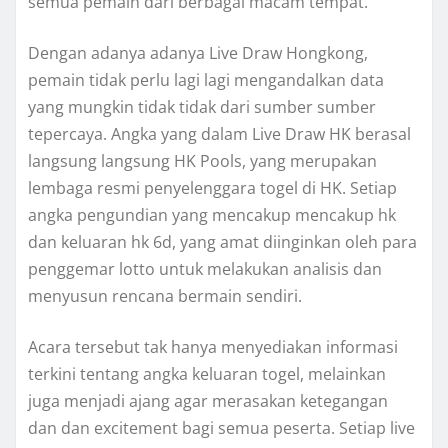
semua pemain dari berbagai macam tempat.
Dengan adanya adanya Live Draw Hongkong,
pemain tidak perlu lagi lagi mengandalkan data
yang mungkin tidak tidak dari sumber sumber
tepercaya. Angka yang dalam Live Draw HK berasal
langsung langsung HK Pools, yang merupakan
lembaga resmi penyelenggara togel di HK. Setiap
angka pengundian yang mencakup mencakup hk
dan keluaran hk 6d, yang amat diinginkan oleh para
penggemar lotto untuk melakukan analisis dan
menyusun rencana bermain sendiri.
Acara tersebut tak hanya menyediakan informasi
terkini tentang angka keluaran togel, melainkan
juga menjadi ajang agar merasakan ketegangan
dan dan excitement bagi semua peserta. Setiap live