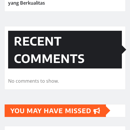
yang Berkualitas
RECENT
COMMENTS
No comments to show.
YOU MAY HAVE MISSED