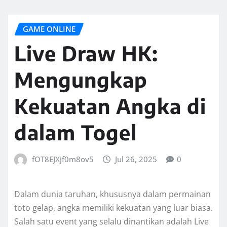
GAME ONLINE
Live Draw HK:
Mengungkap
Kekuatan Angka di
dalam Togel
fOT8EJXjf0m8ov5
Jul 26, 2025
0
Dalam dunia taruhan, khususnya dalam permainan
toto gelap, angka memiliki kekuatan yang luar biasa.
Salah satu event yang selalu dinantikan adalah Live