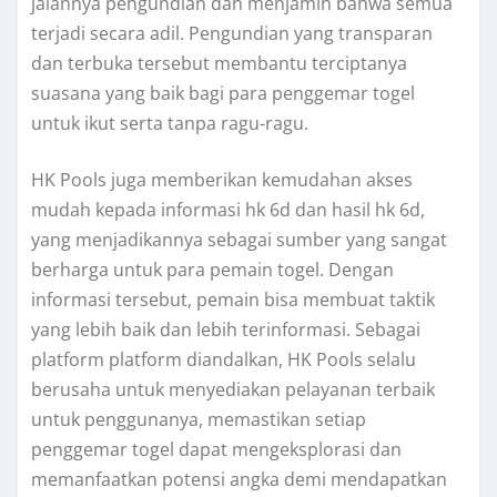
jalannya pengundian dan menjamin bahwa semua
terjadi secara adil. Pengundian yang transparan
dan terbuka tersebut membantu terciptanya
suasana yang baik bagi para penggemar togel
untuk ikut serta tanpa ragu-ragu.
HK Pools juga memberikan kemudahan akses
mudah kepada informasi hk 6d dan hasil hk 6d,
yang menjadikannya sebagai sumber yang sangat
berharga untuk para pemain togel. Dengan
informasi tersebut, pemain bisa membuat taktik
yang lebih baik dan lebih terinformasi. Sebagai
platform platform diandalkan, HK Pools selalu
berusaha untuk menyediakan pelayanan terbaik
untuk penggunanya, memastikan setiap
penggemar togel dapat mengeksplorasi dan
memanfaatkan potensi angka demi mendapatkan