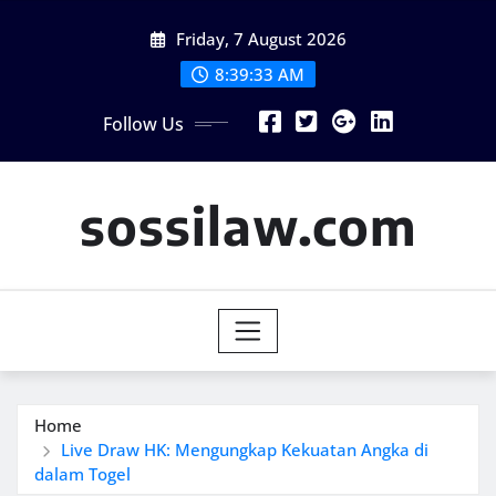
Skip
Friday, 7 August 2026
to
content
8:39:34 AM
Follow Us
sossilaw.com
Home
Live Draw HK: Mengungkap Kekuatan Angka di
dalam Togel