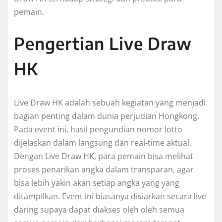
pemain.
Pengertian Live Draw
HK
Live Draw HK adalah sebuah kegiatan yang menjadi
bagian penting dalam dunia perjudian Hongkong.
Pada event ini, hasil pengundian nomor lotto
dijelaskan dalam langsung dan real-time aktual.
Dengan Live Draw HK, para pemain bisa melihat
proses penarikan angka dalam transparan, agar
bisa lebih yakin akan setiap angka yang yang
ditampilkan. Event ini biasanya disiarkan secara live
daring supaya dapat diakses oleh oleh semua