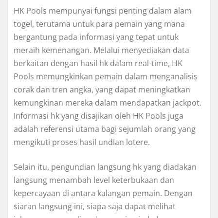
HK Pools mempunyai fungsi penting dalam alam
togel, terutama untuk para pemain yang mana
bergantung pada informasi yang tepat untuk
meraih kemenangan. Melalui menyediakan data
berkaitan dengan hasil hk dalam real-time, HK
Pools memungkinkan pemain dalam menganalisis
corak dan tren angka, yang dapat meningkatkan
kemungkinan mereka dalam mendapatkan jackpot.
Informasi hk yang disajikan oleh HK Pools juga
adalah referensi utama bagi sejumlah orang yang
mengikuti proses hasil undian lotere.
Selain itu, pengundian langsung hk yang diadakan
langsung menambah level keterbukaan dan
kepercayaan di antara kalangan pemain. Dengan
siaran langsung ini, siapa saja dapat melihat