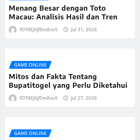
Menang Besar dengan Toto
Macau: Analisis Hasil dan Tren
fOT8EJXjf0m8ov5
Jul 31, 2026
GAME ONLINE
Mitos dan Fakta Tentang
Bupatitogel yang Perlu Diketahui
fOT8EJXjf0m8ov5
Jul 27, 2026
GAME ONLINE