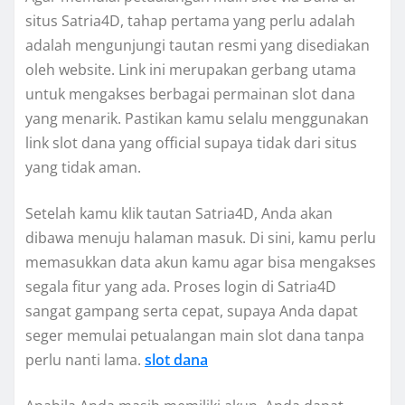
situs Satria4D, tahap pertama yang perlu adalah
adalah mengunjungi tautan resmi yang disediakan
oleh website. Link ini merupakan gerbang utama
untuk mengakses berbagai permainan slot dana
yang menarik. Pastikan kamu selalu menggunakan
link slot dana yang official supaya tidak dari situs
yang tidak aman.
Setelah kamu klik tautan Satria4D, Anda akan
dibawa menuju halaman masuk. Di sini, kamu perlu
memasukkan data akun kamu agar bisa mengakses
segala fitur yang ada. Proses login di Satria4D
sangat gampang serta cepat, supaya Anda dapat
seger memulai petualangan main slot dana tanpa
perlu nanti lama.
slot dana