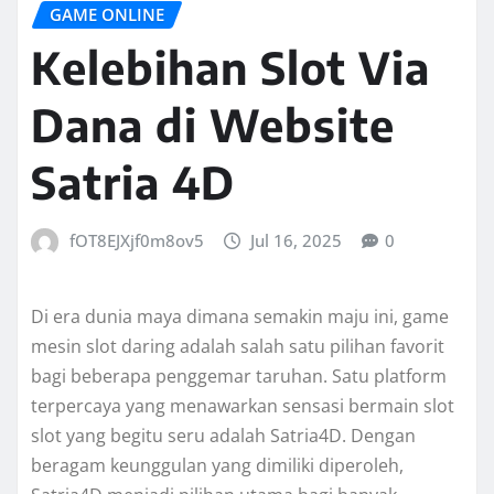
GAME ONLINE
Kelebihan Slot Via
Dana di Website
Satria 4D
fOT8EJXjf0m8ov5
Jul 16, 2025
0
Di era dunia maya dimana semakin maju ini, game
mesin slot daring adalah salah satu pilihan favorit
bagi beberapa penggemar taruhan. Satu platform
terpercaya yang menawarkan sensasi bermain slot
slot yang begitu seru adalah Satria4D. Dengan
beragam keunggulan yang dimiliki diperoleh,