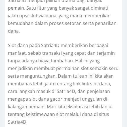
Satria4D menjadi pilihan utama bagi banyak
pemain. Satu fitur yang banyak sangat diminati
ialah opsi slot via dana, yang mana memberikan
kemudahan dalam proses setoran serta penarikan
dana.
Slot dana pada Satria4D memberikan berbagai
manfaat, sebab transaksi yang cepat dan terjamin
tanpa adanya biaya tambahan. Hal ini yang
menjadikan membuat permainan slot semakin seru
serta menguntungkan. Dalam tulisan ini kita akan
membahas lebih jauh tentang link link slot dana,
cara langkah masuk di Satria4D, dan penjelasan
mengapa slot dana gacor menjadi unggulan di
kalangan pemain. Mari kita eksplorasi lebih lanjut
tentang keistimewaan slot melalui dana di situs
Satria4D.