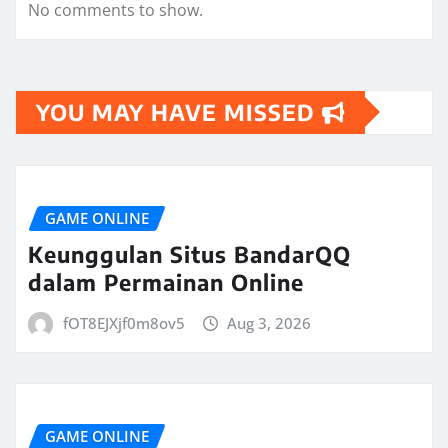
No comments to show.
YOU MAY HAVE MISSED
GAME ONLINE
Keunggulan Situs BandarQQ
dalam Permainan Online
fOT8EJXjf0m8ov5
Aug 3, 2026
GAME ONLINE