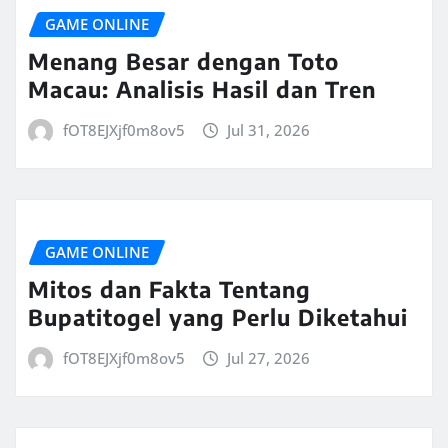
GAME ONLINE
Menang Besar dengan Toto
Macau: Analisis Hasil dan Tren
fOT8EJXjf0m8ov5
Jul 31, 2026
GAME ONLINE
Mitos dan Fakta Tentang
Bupatitogel yang Perlu Diketahui
fOT8EJXjf0m8ov5
Jul 27, 2026