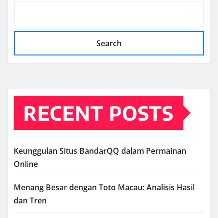
Search
RECENT POSTS
Keunggulan Situs BandarQQ dalam Permainan
Online
Menang Besar dengan Toto Macau: Analisis Hasil
dan Tren