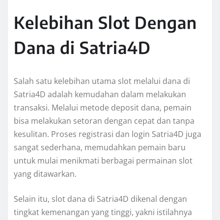
Kelebihan Slot Dengan
Dana di Satria4D
Salah satu kelebihan utama slot melalui dana di
Satria4D adalah kemudahan dalam melakukan
transaksi. Melalui metode deposit dana, pemain
bisa melakukan setoran dengan cepat dan tanpa
kesulitan. Proses registrasi dan login Satria4D juga
sangat sederhana, memudahkan pemain baru
untuk mulai menikmati berbagai permainan slot
yang ditawarkan.
Selain itu, slot dana di Satria4D dikenal dengan
tingkat kemenangan yang tinggi, yakni istilahnya