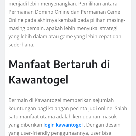
menjadi lebih menyenangkan. Pemilihan antara
Permainan Domino Online dan Permainan Ceme
Online pada akhirnya kembali pada pilihan masing-
masing pemain, apakah lebih menyukai strategi
yang lebih dalam atau game yang lebih cepat dan
sederhana.
Manfaat Bertaruh di
Kawantogel
Bermain di Kawantogel memberikan sejumlah
keuntungan bagi kalangan pecinta judi online. Salah
satu manfaat utama adalah kemudahan masuk
yang diberikan
login kawantogel
. Dengan desain
yang user-friendly penggunaannya, user bisa