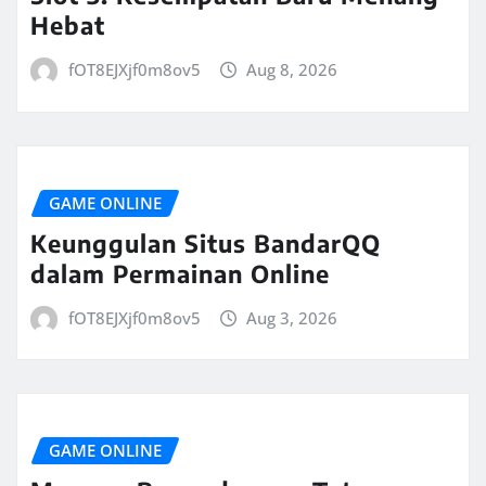
Hebat
fOT8EJXjf0m8ov5
Aug 8, 2026
GAME ONLINE
Keunggulan Situs BandarQQ
dalam Permainan Online
fOT8EJXjf0m8ov5
Aug 3, 2026
GAME ONLINE