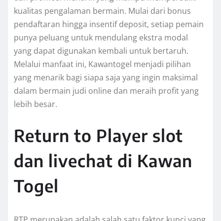
kualitas pengalaman bermain. Mulai dari bonus
pendaftaran hingga insentif deposit, setiap pemain
punya peluang untuk mendulang ekstra modal
yang dapat digunakan kembali untuk bertaruh.
Melalui manfaat ini, Kawantogel menjadi pilihan
yang menarik bagi siapa saja yang ingin maksimal
dalam bermain judi online dan meraih profit yang
lebih besar.
Return to Player slot
dan livechat di Kawan
Togel
RTP merupakan adalah salah satu faktor kunci yang