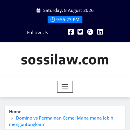
Skip
Saturday, 8 August 2026
to
content
9:55:24 PM
Follow Us
sossilaw.com
Home
Domino vs Permainan Ceme: Mana mana lebih
menguntungkan?