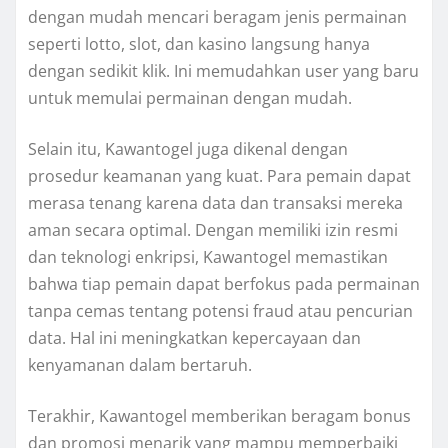
dengan mudah mencari beragam jenis permainan
seperti lotto, slot, dan kasino langsung hanya
dengan sedikit klik. Ini memudahkan user yang baru
untuk memulai permainan dengan mudah.
Selain itu, Kawantogel juga dikenal dengan
prosedur keamanan yang kuat. Para pemain dapat
merasa tenang karena data dan transaksi mereka
aman secara optimal. Dengan memiliki izin resmi
dan teknologi enkripsi, Kawantogel memastikan
bahwa tiap pemain dapat berfokus pada permainan
tanpa cemas tentang potensi fraud atau pencurian
data. Hal ini meningkatkan kepercayaan dan
kenyamanan dalam bertaruh.
Terakhir, Kawantogel memberikan beragam bonus
dan promosi menarik yang mampu memperbaiki