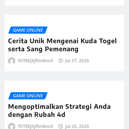
GAME ONLINE
Cerita Unik Mengenai Kuda Togel
serta Sang Pemenang
fOT8EJXjf0m8ov5
Jul 27, 2026
GAME ONLINE
Mengoptimalkan Strategi Anda
dengan Rubah 4d
fOT8EJXjf0m8ov5
Jul 26, 2026